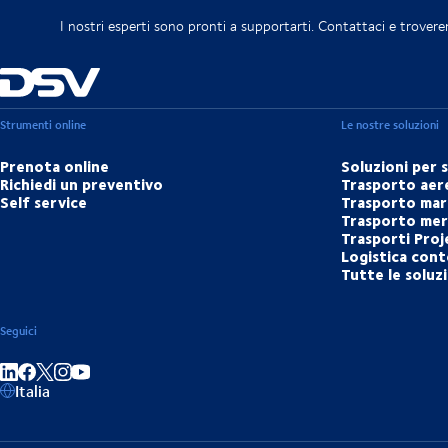
I nostri esperti sono pronti a supportarti. Contattaci e trovere
Strumenti online
Le nostre soluzioni
Prenota online
Soluzioni per 
Richiedi un preventivo
Trasporto aer
Self service
Trasporto mar
Trasporto merc
Trasporti Proj
Logistica cont
Tutte le soluz
Seguici
Condividi su LinkedIn
Condividi su Facebook
Condividi su Instagram
Condividi su YouTube
Italia