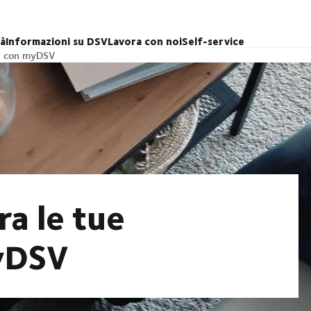
tà
Informazioni su DSV
Lavora con noi
Self-service
ni con myDSV
a le tue
myDSV