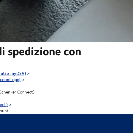
di spedizione con
trati a myDSV)
ccount oggi
.
 Schenker Connect)
ect)
count.