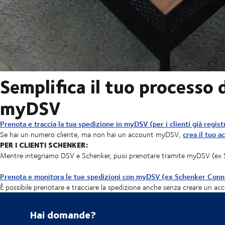
Semplifica il tuo processo 
myDSV
Prenota e traccia la tua spedizione in myDSV (per i clienti già regis
crea il tuo a
Se hai un numero cliente, ma non hai un account myDSV,
PER I CLIENTI SCHENKER:
Mentre integriamo DSV e Schenker, puoi prenotare tramite myDSV (ex
Prenota e monitora le tue spedizioni con myDSV (ex Schenker Conn
È possibile prenotare e tracciare la spedizione anche senza creare un ac
Hai domande?