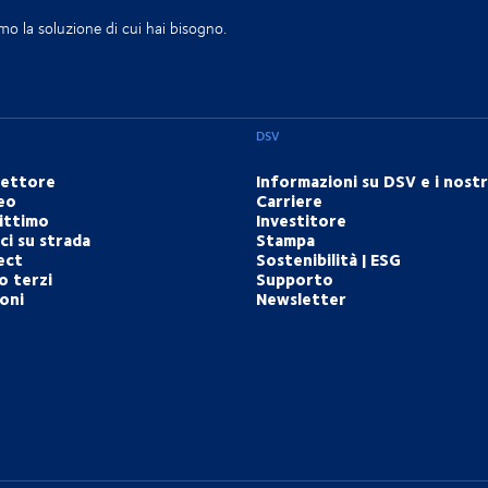
mo la soluzione di cui hai bisogno.
DSV
settore
Informazioni su DSV e i nostri
eo
Carriere
ittimo
Investitore
i su strada
Stampa
ect
Sostenibilità | ESG
o terzi
Supporto
ioni
Newsletter