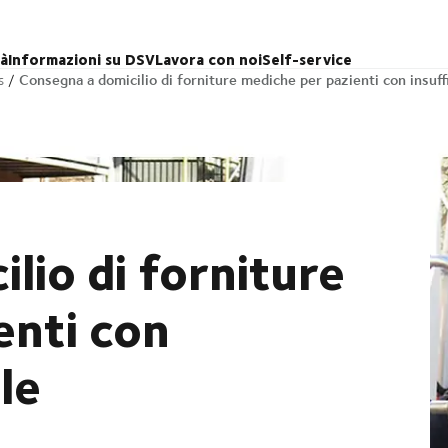
tà
Informazioni su DSV
Lavora con noi
Self-service
Consegna a domicilio di forniture mediche per pazienti con insuff
s
lio di forniture
enti con
le