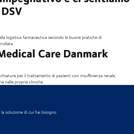
n DSV
della logistica farmaceutica secondo le buone pratiche di
rollata.
 Medical Care Danmark
hiature per il trattamento di pazienti con insufficienza renale
he nelle proprie cliniche.
la soluzione di cui hai bisogno.