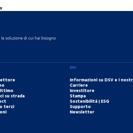
ux
la soluzione di cui hai bisogno.
DSV
settore
Informazioni su DSV e i nostri
eo
Carriere
ittimo
Investitore
i su strada
Stampa
ect
Sostenibilità | ESG
o terzi
Supporto
ioni
Newsletter