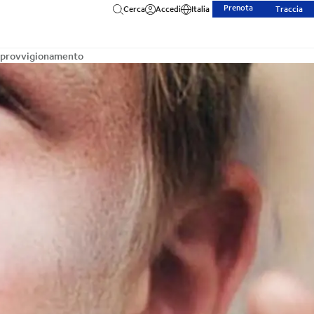
Prenota
Cerca
Accedi
Italia
Traccia
approvvigionamento