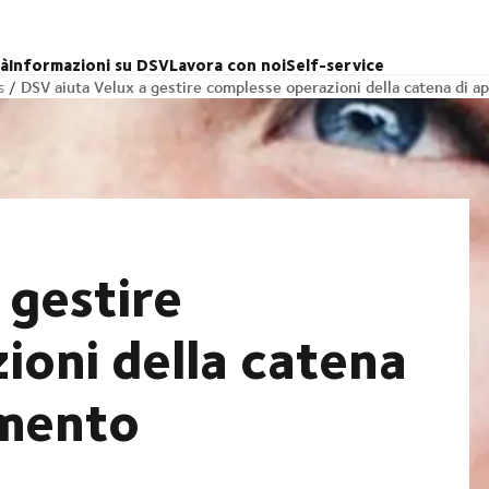
tà
Informazioni su DSV
Lavora con noi
Self-service
DSV aiuta Velux a gestire complesse operazioni della catena di 
s
 gestire
ioni della catena
amento