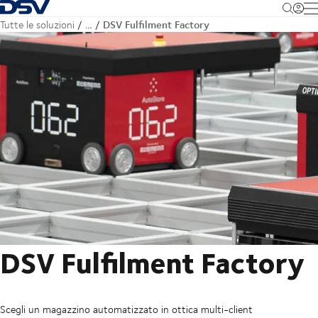
Torna alla pagina iniziale
M
DSV Fulfilment Factory
Tutte le soluzioni
…
DSV Fulfilment Factory
Scegli un magazzino automatizzato in ottica multi-client