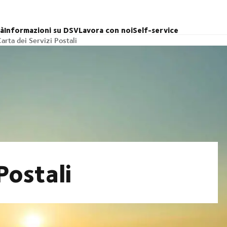
tà
Informazioni su DSV
Lavora con noi
Self-service
arta dei Servizi Postali
Postali