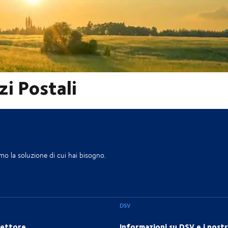
zi Postali
mo la soluzione di cui hai bisogno.
DSV
settore
Informazioni su DSV e i nostri