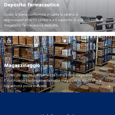
Deposito farmaceutico
Goditi la piena conformità in tutta la catena di
approvvigionamento sanitaria e il supporto di una soluzione di
magazzino farmaceutica dedicata.
Magazzinaggio
Ottieni più spazio o esternalizza tutto il tuo magazzino
E costruiamo continuamente nuovi magazzini in modo che la
tua attività possa crescere.