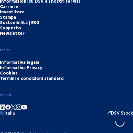
Informazioni su DSV e i nostri servizi
Carriere
Investitore
Stampa
Sostenibilità | ESG
Supporto
Newsletter
Legale
Informativa legale
Informativa Privacy
Cookies
Termini e condizioni standard
Seguici
Condividi su LinkedIn
Condividi su Facebook
Condividi su Instagram
Condividi su YouTube
Italia
DSV Stock
-2,0
▴