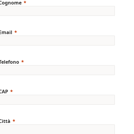
Cognome
Email
Telefono
CAP
Città