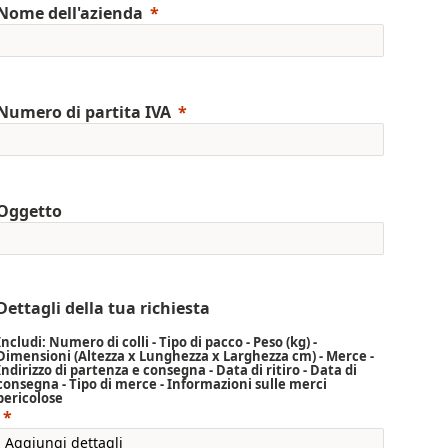
Nome dell'azienda
Numero di partita IVA
Oggetto
Dettagli della tua richiesta
Includi: Numero di colli - Tipo di pacco - Peso (kg) -
Dimensioni (Altezza x Lunghezza x Larghezza cm) - Merce -
Indirizzo di partenza e consegna - Data di ritiro - Data di
consegna - Tipo di merce - Informazioni sulle merci
pericolose