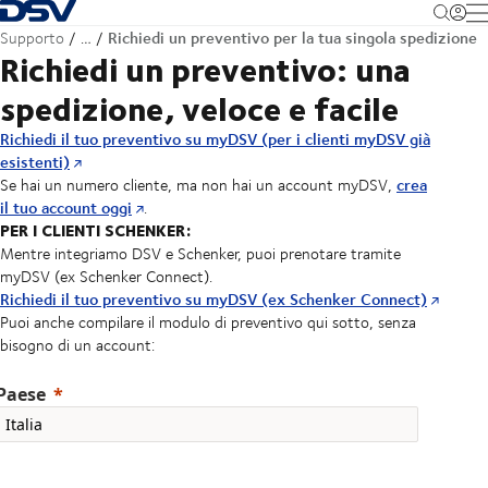
Torna alla pagina iniziale
M
Richiedi un preventivo per la tua singola spedizione
Supporto
…
Richiedi un preventivo: una
spedizione, veloce e facile
Richiedi il tuo preventivo su myDSV (per i clienti myDSV già
esistenti)
crea
Se hai un numero cliente, ma non hai un account myDSV,
il tuo account oggi
.
PER I CLIENTI SCHENKER:
Mentre integriamo DSV e Schenker, puoi prenotare tramite
myDSV (ex Schenker Connect).
Richiedi il tuo preventivo su myDSV (ex Schenker Connect)
Puoi anche compilare il modulo di preventivo qui sotto, senza
bisogno di un account:
Paese