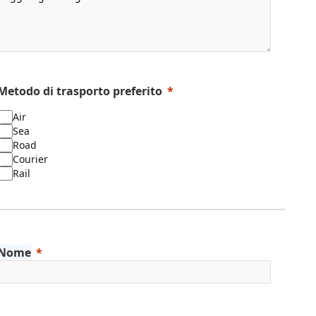
Metodo di trasporto preferito
Air
Sea
Road
Courier
Rail
Nome