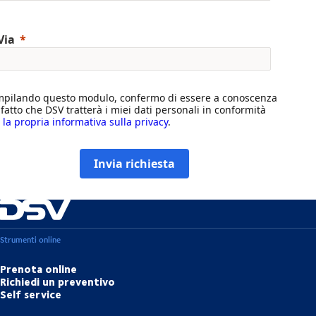
Via
pilando questo modulo, confermo di essere a conoscenza
 fatto che DSV tratterà i miei dati personali in conformità
n
la propria informativa sulla privacy
.
Invia richiesta
Strumenti online
Prenota online
Richiedi un preventivo
Self service