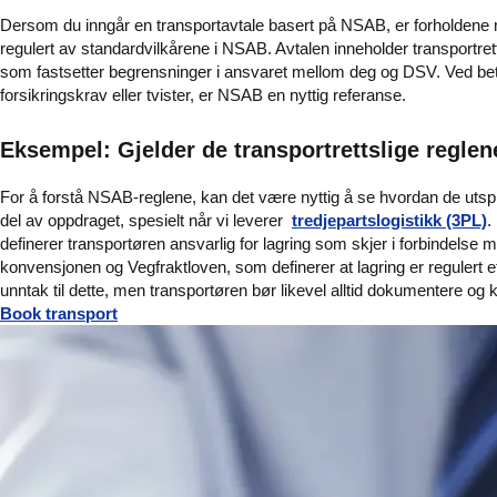
Dersom du inngår en transportavtale basert på NSAB, er forholdene
regulert av standardvilkårene i NSAB. Avtalen inneholder transportrett
som fastsetter begrensninger i ansvaret mellom deg og DSV. Ved beta
forsikringskrav eller tvister, er NSAB en nyttig referanse.
Eksempel: Gjelder de transportrettslige reglen
For å forstå NSAB-reglene, kan det være nyttig å se hvordan de utspi
del av oppdraget, spesielt når vi leverer
tredjepartslogistikk (3PL)
.
definerer transportøren ansvarlig for lagring som skjer i forbindels
konvensjonen og Vegfraktloven, som definerer at lagring er regulert ett
unntak til dette, men transportøren bør likevel alltid dokumentere og 
Book transport