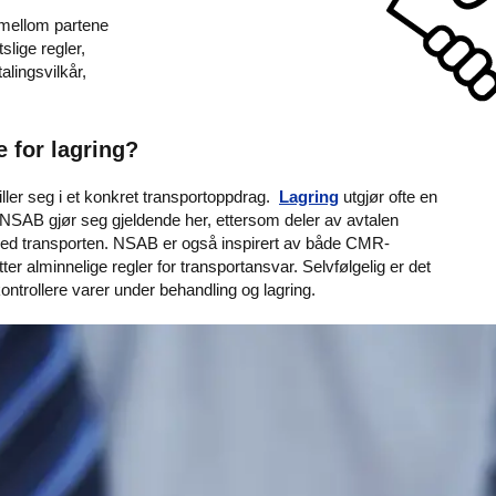
 mellom partene
slige regler,
lingsvilkår,
e for lagring?
ller seg i et konkret transportoppdrag.
Lagring
utgjør ofte en
 NSAB gjør seg gjeldende her, ettersom deler av avtalen
e med transporten. NSAB er også inspirert av både CMR-
er alminnelige regler for transportansvar. Selvfølgelig er det
kontrollere varer under behandling og lagring.