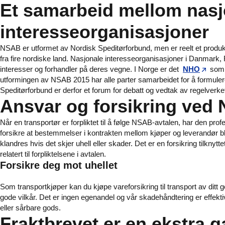
Et samarbeid mellom nasj
interesseorganisasjoner
NSAB er utformet av Nordisk Speditørforbund, men er reelt et produ
fra fire nordiske land. Nasjonale interesseorganisasjoner i Danmark
interesser og forhandler på deres vegne. I Norge er det
NHO
som j
utformingen av NSAB 2015 har alle parter samarbeidet for å formule
Speditørforbund er derfor et forum for debatt og vedtak av regelverke
Ansvar og forsikring ved
Når en transportør er forpliktet til å følge NSAB-avtalen, har den pro
forsikre at bestemmelser i kontrakten mellom kjøper og leverandør b
klandres hvis det skjer uhell eller skader. Det er en forsikring tilk
relatert til forpliktelsene i avtalen.
Forsikre deg mot uhellet
Som transportkjøper kan du kjøpe vareforsikring til transport av ditt
gode vilkår. Det er ingen egenandel og vår skadehåndtering er effektiv
eller sårbare gods.
Fraktbrevet er en ekstra g