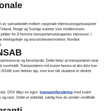
onale
kt av samarbeidet mellom nasjonale interesseorganisasjoner
, Finland, Norge og Sverige ivaretar sine medlemmers
obber for å fremme transportørselskapenes interesser. I
re retningslinjer og ansvarsbestemmelser. Nordisk
t.
 NSAB
fesjonsansvar og bevisbyrde. Dette betyr at transportøren skal
lir overholdt. Transportøren må kunne bevise at den ikke kan
nyttet NSAB som dekker tap, men kun når skadene er direkte
 gods. DSV tilbyr en egen
transportforsikring
med svært
 og rask. Dette er anbefalt, særlig hvis du sender verdifulle
aranti