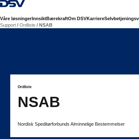
Tilbake til hjemmesiden
Våre løsninger
Innsikt
Bærekraft
Om DSV
Karriere
Selvbetjeningsv
Support
Ordliste
NSAB
Ordliste
NSAB
Nordisk Speditørforbunds Alminnelige Bestemmelser