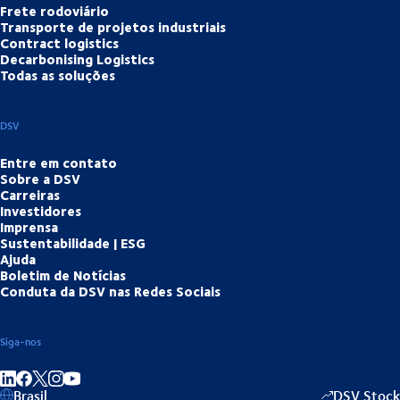
Frete rodoviário
Transporte de projetos industriais
Contract logistics
Decarbonising Logistics
Todas as soluções
DSV
Entre em contato
Sobre a DSV
Carreiras
Investidores
Imprensa
Sustentabilidade | ESG
Ajuda
Boletim de Notícias
Conduta da DSV nas Redes Sociais
Siga-nos
Partilhar no LinkedIn
Partilhar no Facebook
Partilhar no Instagram
Partilhar no Youtube
Brasil
DSV Stock