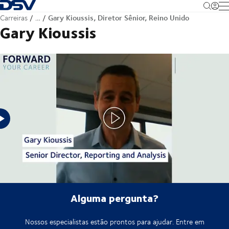
Voltar à página inicial
M
Gary Kioussis, Diretor Sênior, Reino Unido
Carreiras
…
Gary Kioussis
Diretor Sênior, Relatórios e Análises, Grupo - Reino Unido
Alguma pergunta?
Nossos especialistas estão prontos para ajudar. Entre em