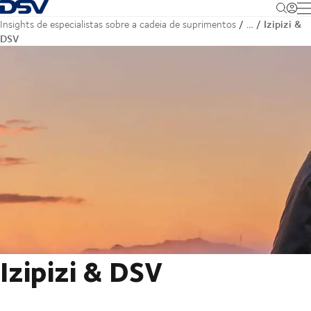
Voltar à página inicial
M
Izipizi &
Insights de especialistas sobre a cadeia de suprimentos
…
DSV
Izipizi & DSV