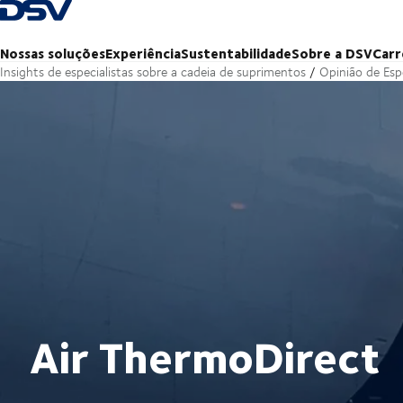
Voltar à página inicial
Nossas soluções
Experiência
Sustentabilidade
Sobre a DSV
Carr
Insights de especialistas sobre a cadeia de suprimentos
Opinião de Espe
Air ThermoDirect