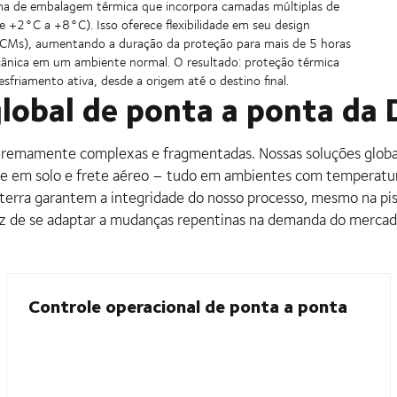
tema de embalagem térmica que incorpora camadas múltiplas de
 +2°C a +8°C). Isso oferece flexibilidade em seu design
 (PCMs), aumentando a duração da proteção para mais de 5 horas
cânica em um ambiente normal. O resultado: proteção térmica
friamento ativa, desde a origem até o destino final.
global de ponta a ponta da
extremamente complexas e fragmentadas. Nossas soluções glob
rte em solo e frete aéreo – tudo em ambientes com temperatur
 terra garantem a integridade do nosso processo, mesmo na pi
paz de se adaptar a mudanças repentinas na demanda do mercad
Controle operacional de ponta a ponta