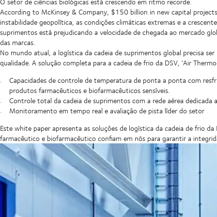
O setor de ciências biológicas está crescendo em ritmo recorde.
According to McKinsey & Company, $150 billion in new capital projec
instabilidade geopolítica, as condições climáticas extremas e a crescente
suprimentos está prejudicando a velocidade de chegada ao mercado glob
das marcas.
No mundo atual, a logística da cadeia de suprimentos global precisa ser 
qualidade. A solução completa para a cadeia de frio da DSV, 'Air ThermoDi
Capacidades de controle de temperatura de ponta a ponta com resfria
produtos farmacêuticos e biofarmacêuticos sensíveis.
Controle total da cadeia de suprimentos com a rede aérea dedicada a
Monitoramento em tempo real e avaliação de pista líder do setor
Este white paper apresenta as soluções de logística da cadeia de frio da
farmacêutico e biofarmacêutico confiam em nós para garantir a integrid