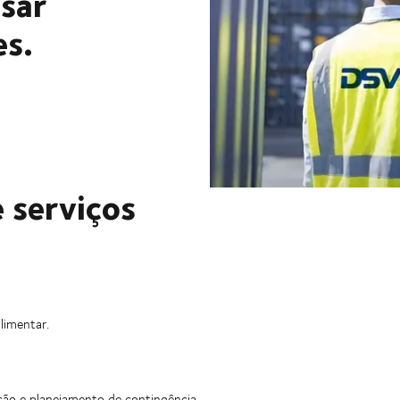
isar
es.
 serviços
limentar.
ação e planejamento de contingência