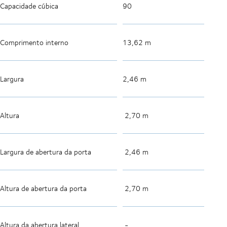
Capacidade cúbica
90
Comprimento interno
13,62 m
Largura
2,46 m
Altura
2,70 m
Largura de abertura da porta
2,46 m
Altura de abertura da porta
2,70 m
Altura da abertura lateral
-