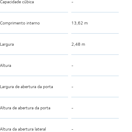
Capacidade cúbica
-
Comprimento interno
13,62 m
Largura
2,48 m
Altura
-
Largura de abertura da porta
-
Altura de abertura da porta
-
Altura da abertura lateral
-