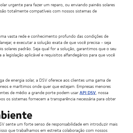
ar urgente para fazer um reparo, ou enviando painéis solares
es são totalmente compatíveis com nossos sistemas de
 uma vasta rede e conhecimento profundo das condições de
ejar, e executar a solução exata de que você precisa - seja
s solares padrão. Seja qual for a solução, garantimos que o seu
a legislação aplicável e requisitos alfandegários para que você
arga de energia solar, a DSV oferece aos clientes uma gama de
aéreos e marítimos onde quer que estejam. Empresas menores
API DSV
ientes de médio a grande porte podem usar
, nossa
os os sistemas fornecem a transparência necessária para obter
mbiente
SV sente um forte senso de responsabilidade em introduzir mais
r isso que trabalhamos em estreita colaboração com nossos