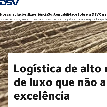
Voltar à página inicial
Nossas soluções
Experiência
Sustentabilidade
Sobre a DSV
Carr
Logíst
Todas as soluções
Soluções industriais
Logística para varejo
Logística de alto
de luxo que não 
excelência