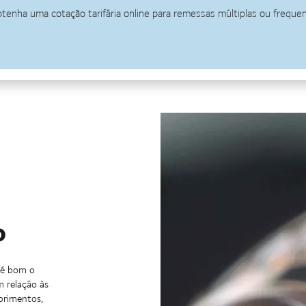
o
 é bom o
m relação às
uprimentos,