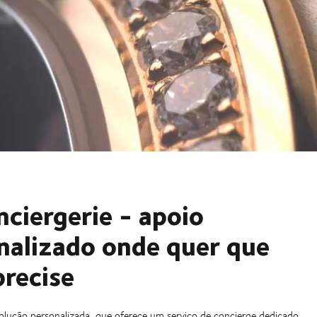
nciergerie - apoio
nalizado onde quer que
precise
solução personalizada, que oferece um serviço de concierge dedicado,