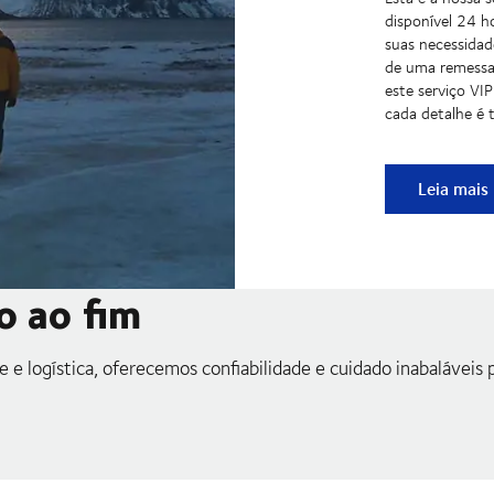
disponível 24 h
suas necessidad
de uma remessa 
este serviço VI
cada detalhe é 
La Concie
Leia mais
o ao fim
e logística, oferecemos confiabilidade e cuidado inabaláveis 