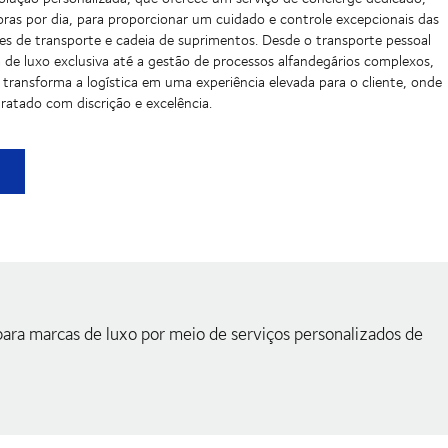
oras por dia, para proporcionar um cuidado e controle excepcionais das
es de transporte e cadeia de suprimentos. Desde o transporte pessoal
de luxo exclusiva até a gestão de processos alfandegários complexos,
P transforma a logística em uma experiência elevada para o cliente, onde
tratado com discrição e excelência.
rgerie - apoio personalizado onde quer que você precise
para marcas de luxo por meio de serviços personalizados de