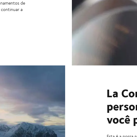
ionamentos de
 continuar a
La Co
perso
você 
Esta é a nossa 