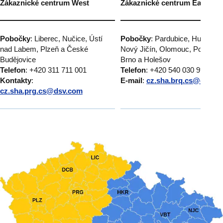
Zákaznické centrum West
Zákaznické centrum East
Pobočky
: Liberec, Nučice, Ústí
Pobočky
: Pardubice, Humpole
nad Labem, Plzeň a České
Nový Jičín, Olomouc, Popůvky
Budějovice
Brno a Holešov
Telefon
: +420 311 711 001
Telefon
: +420 540 030 999
Kontakty
:
E-mail
:
cz.sha.brq.cs@dsv.c
cz.sha.prg.cs@dsv.com