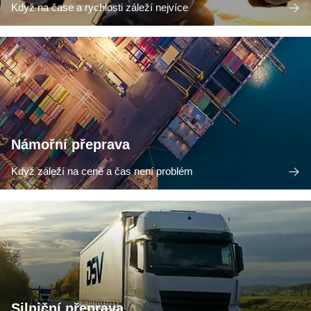
Když na čase a rychlosti záleží nejvíce
Námořní přeprava
Když záleží na ceně a čas není problém
Silniční přeprava