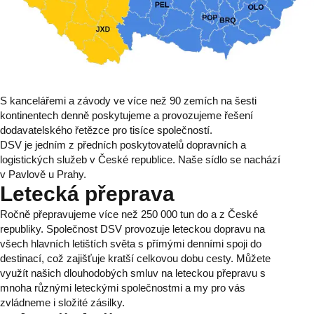
S kancelářemi a závody ve více než 90 zemích na šesti
kontinentech denně poskytujeme a provozujeme řešení
dodavatelského řetězce pro tisíce společností.
DSV je jedním z předních poskytovatelů dopravních a
logistických služeb v České republice. Naše sídlo se nachází
v Pavlově u Prahy.
Letecká přeprava
Ročně přepravujeme více než 250 000 tun do a z České
republiky. Společnost DSV provozuje leteckou dopravu na
všech hlavních letištích světa s přímými denními spoji do
destinací, což zajišťuje kratší celkovou dobu cesty. Můžete
využít našich dlouhodobých smluv na leteckou přepravu s
mnoha různými leteckými společnostmi a my pro vás
zvládneme i složité zásilky.