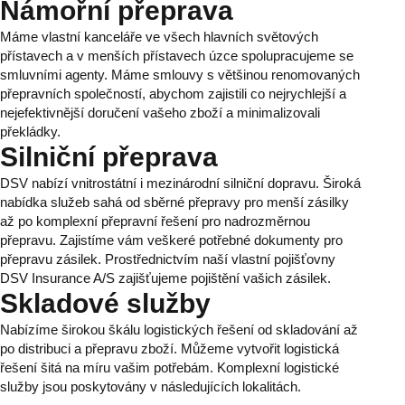
Námořní přeprava
Máme vlastní kanceláře ve všech hlavních světových
přístavech a v menších přístavech úzce spolupracujeme se
smluvními agenty. Máme smlouvy s většinou renomovaných
přepravních společností, abychom zajistili co nejrychlejší a
nejefektivnější doručení vašeho zboží a minimalizovali
překládky.
Silniční přeprava
DSV nabízí vnitrostátní i mezinárodní silniční dopravu. Široká
nabídka služeb sahá od sběrné přepravy pro menší zásilky
až po komplexní přepravní řešení pro nadrozměrnou
přepravu. Zajistíme vám veškeré potřebné dokumenty pro
přepravu zásilek. Prostřednictvím naší vlastní pojišťovny
DSV Insurance A/S zajišťujeme pojištění vašich zásilek.
Skladové služby
Nabízíme širokou škálu logistických řešení od skladování až
po distribuci a přepravu zboží. Můžeme vytvořit logistická
řešení šitá na míru vašim potřebám. Komplexní logistické
služby jsou poskytovány v následujících lokalitách.