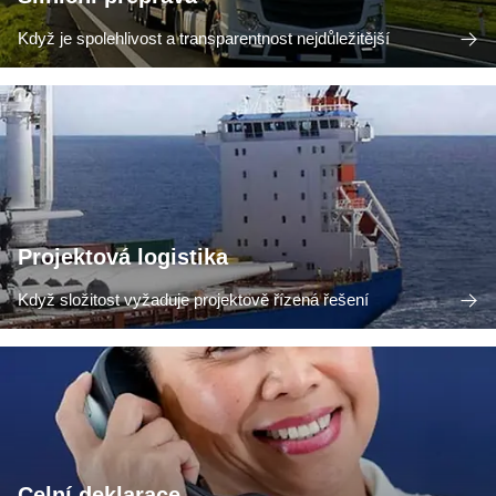
Když je spolehlivost a transparentnost nejdůležitější
Projektová logistika
Když složitost vyžaduje projektově řízená řešení
Celní deklarace