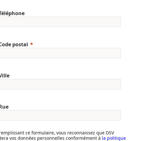
Téléphone
Code postal
Ville
Rue
remplissant ce formulaire, vous reconnaissez que DSV
itera vos données personnelles conformément à
la politique