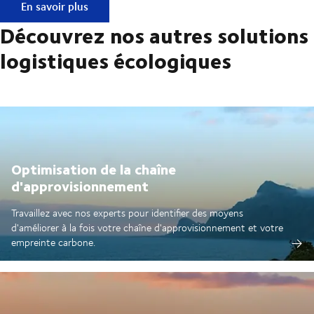
Conçu pour réduire les émissions
En savoir plus
Découvrez nos autres solutions
logistiques écologiques
Optimisation de la chaîne
d'approvisionnement
Travaillez avec nos experts pour identifier des moyens
d'améliorer à la fois votre chaîne d'approvisionnement et votre
empreinte carbone.