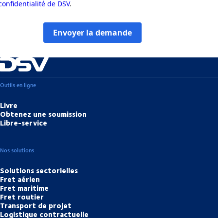
confidentialité de DSV
.
Envoyer la demande
Outils en ligne
Livre
Obtenez une soumission
Libre-service
Nos solutions
Solutions sectorielles
Fret aérien
Fret maritime
Fret routier
Transport de projet
Logistique contractuelle