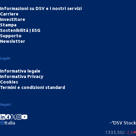
Informazioni su DSV e i nostri servizi
Carriere
Investitore
Stampa
Sostenibilità | ESG
Supporto
Newsletter
Legale
Informativa legale
Informativa Privacy
Cookies
Termini e condizioni standard
Seguici
Condividi su LinkedIn
Condividi su Facebook
Condividi su Instagram
Condividi su YouTube
Italia
DSV Stock
1333,50
/
-2,0
▴