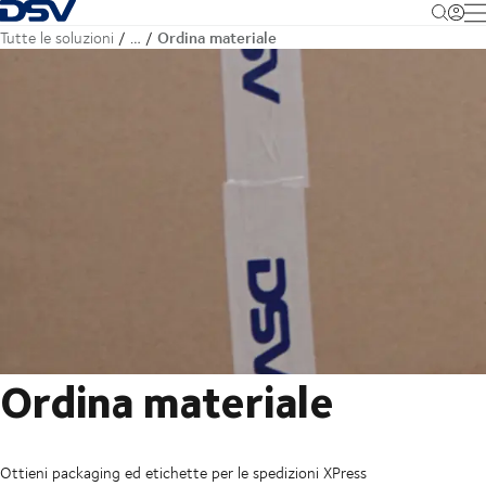
Torna alla pagina iniziale
M
Ordina materiale
Tutte le soluzioni
…
Ordina materiale
Ottieni packaging ed etichette per le spedizioni XPress