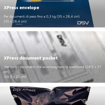
XPress envelope
Per documenti di peso fino a 0,3 kg (35 x 26,4 cm)
(35 x 26,4 cm)
XPress document pocket
Per tutti i documenti che accompagnano la spedizione (28,5 x 21
cm)
(28,5 x 21 cm)