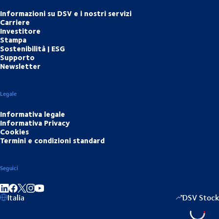
Informazioni su DSV e i nostri servizi
Carriere
Investitore
Stampa
Sostenibilità | ESG
Supporto
Newsletter
Legale
Informativa legale
Informativa Privacy
Cookies
Termini e condizioni standard
Seguici
Condividi su LinkedIn
Condividi su Facebook
Condividi su Instagram
Condividi su YouTube
Italia
DSV Stock