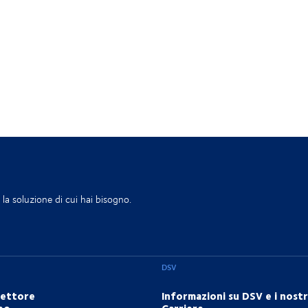
la soluzione di cui hai bisogno.
DSV
settore
Informazioni su DSV e i nostri
eo
Carriere