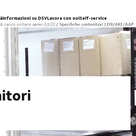
tà
Informazioni su DSV
Lavora con noi
Self-service
Specifiche contenitori LD9/AKE/AAP
 di carico unitario aereo (ULD)
itori