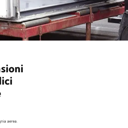
sioni
ici
e
nia aerea.