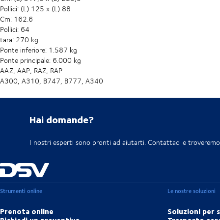
Pollici: (L) 125 x (L) 88
Cm: 162.6
Pollici: 64
tara: 270 kg
Ponte inferiore: 1.587 kg
Ponte principale: 6.000 kg
AAZ, AAP, RAZ, RAP
A300, A310, B747, B777, A340
Hai domande?
I nostri esperti sono pronti ad aiutarti. Contattaci e troveremo 
Strumenti online
Le nostre soluzioni
Prenota online
Soluzioni per 
Richiedi un preventivo
Trasporto aer