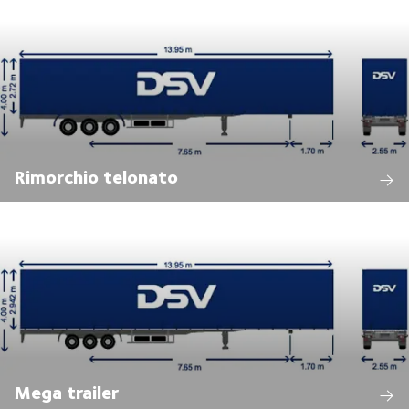
Rimorchio telonato
Mega trailer