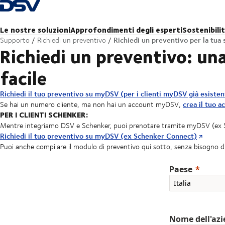
Torna alla pagina iniziale
Le nostre soluzioni
Approfondimenti degli esperti
Sostenibili
Richiedi un preventivo per la tua 
Supporto
Richiedi un preventivo
Richiedi un preventivo: un
facile
Richiedi il tuo preventivo su myDSV (per i clienti myDSV già esisten
crea il tuo a
Se hai un numero cliente, ma non hai un account myDSV,
PER I CLIENTI SCHENKER:
Mentre integriamo DSV e Schenker, puoi prenotare tramite myDSV (ex 
Richiedi il tuo preventivo su myDSV (ex Schenker Connect)
Puoi anche compilare il modulo di preventivo qui sotto, senza bisogno d
Paese
Nome dell'az