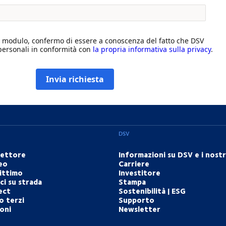
modulo, confermo di essere a conoscenza del fatto che DSV
i personali in conformità con
la propria informativa sulla privacy
.
Invia richiesta
DSV
settore
Informazioni su DSV e i nostri
eo
Carriere
ittimo
Investitore
i su strada
Stampa
ect
Sostenibilità | ESG
o terzi
Supporto
ioni
Newsletter