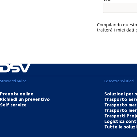
Compilando questo 
tratterà i miei dat
Strumenti online
Le nostre soluzioni
Prenota online
Soluzioni per 
Richiedi un preventivo
Trasporto aer
Self service
Trasporto mar
Trasporto merc
Trasporti Proj
Logistica cont
Tutte le soluz