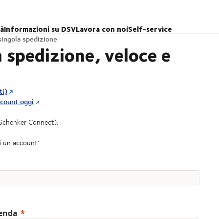
tà
Informazioni su DSV
Lavora con noi
Self-service
singola spedizione
a spedizione, veloce e
ti)
ccount oggi
.
Schenker Connect).
i un account:
ienda