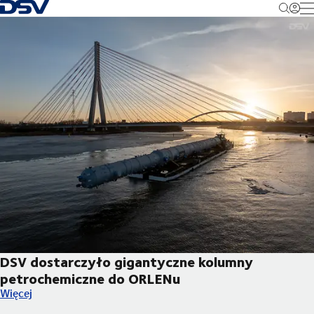
Cofnij do strony głównej
M
DSV dostarczyło gigantyczne kolumny
petrochemiczne do ORLENu
DSV dostarczyło gigantyczne kolumny petrochemiczne do OR
Więcej