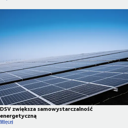
DSV zwiększa samowystarczalność
energetyczną
DSV zwiększa samowystarczalność energetyczną
Więcej