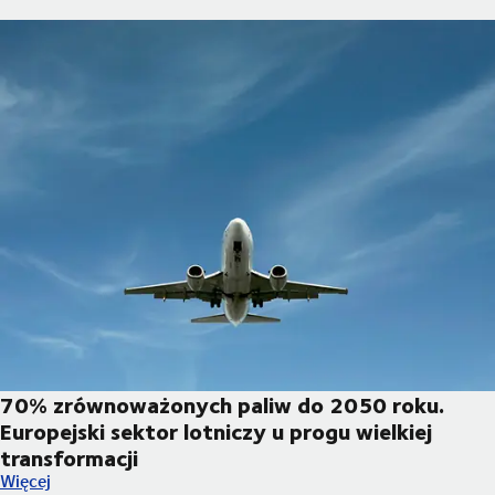
70% zrównoważonych paliw do 2050 roku.
Europejski sektor lotniczy u progu wielkiej
transformacji
70% zrównoważonych paliw do 2050 roku. Europejski sektor lot
Więcej