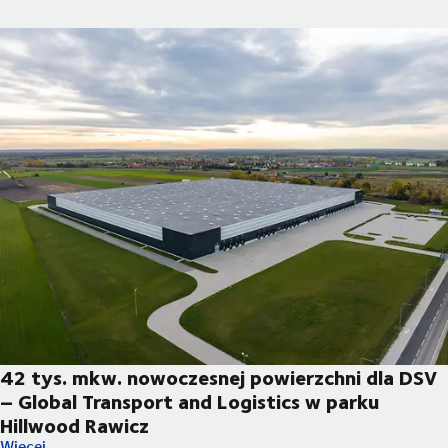
42 tys. mkw. nowoczesnej powierzchni dla DSV
– Global Transport and Logistics w parku
Hillwood Rawicz
42 tys. mkw. nowoczesnej powierzchni dla DSV – Global Transp
Więcej