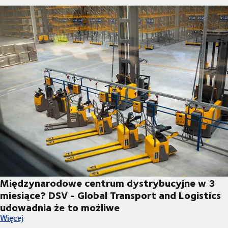
Międzynarodowe centrum dystrybucyjne w 3
miesiące? DSV - Global Transport and Logistics
udowadnia że to możliwe
Międzynarodowe centrum dystrybucyjne w 3 miesiące? DSV - Gl
Więcej