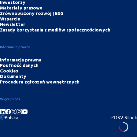
Inwestorzy
Materiały prasowe
Zrównoważony rozwój | ESG
Wsparcie
Newsletter
Zasady korzystania z mediów społecznościowych
Informacje prawne
Informacja prawna
Poufność danych
Cookies
Dokumenty
Procedura zgłoszeń wewnętrznych
Więcej o nas
Share on linkedIn
Share on Facebook
Share on Instagram
Share on Youtube
Polska
DSV Stock