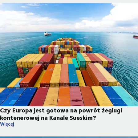
Czy Europa jest gotowa na powrót żeglugi
kontenerowej na Kanale Sueskim?
Czy Europa jest gotowa na powrót żeglugi kontenerowej na Ka
Więcej