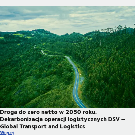
Droga do zero netto w 2050 roku.
Dekarbonizacja operacji logistycznych DSV –
Global Transport and Logistics
Droga do zero netto w 2050 roku. Dekarbonizacja operacji log
Więcej