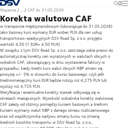
Cofnij do strony głównej
M
Wsparcie
…
CAF do 31.05.2026
Korekta walutowa CAF
w transporcie międzynarodowym (obowiązuje do 31.05.2026)
Jako bazowy kurs wymiany EUR wobec PLN dla cen usług
transportowo-spedycyjnych DSV Road Sp. z o.o. przyjęto
wartość 4,50 (1 EUR= 4,50 PLN).
W związku z tym DSV Road Sp. z o.o. zastrzega sobie prawo do
automatycznej korekty cen wyrażonych w walutach obcych o
wskaźnik CAF, obowiązujący w dniu wystawienia faktury w
przypadku, kiedy średni kurs walut obcych NBP zmieni się
powyżej +/- 5% w stosunku do kursu bazowego: czyli jeśli
średniomiesięczny kurs EUR będzie niższy niż 4,275 PLN lub
wyższy niż 4,725 PLN.
Weryfikacje i ewentualne korekty stawek odbywają się w
okresach miesięcznych. Wysokość wskaźnika korekty walutowej
CAF zależy od różnicy pomiędzy kursem bazowym a średnim
kursem wymiany walut NBP z danego okresu rozliczeniowego
oraz od współczynnika wpływu zmiany kursu na zmianę
średnich kosztów transportu w DSV Road Sp. z o.o.,