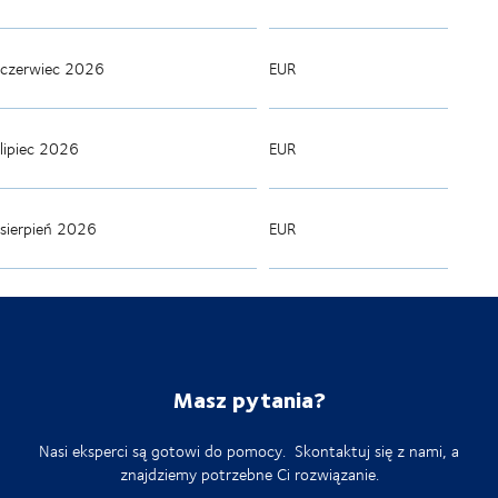
czerwiec 2026
EUR
lipiec 2026
EUR
sierpień 2026
EUR
Masz pytania?
Nasi eksperci są gotowi do pomocy. Skontaktuj się z nami, a
znajdziemy potrzebne Ci rozwiązanie.