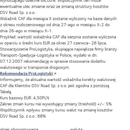
wynoszącego obecnie 68,00%. Współczynnik ten może
ewentualnie ulec zmianie wraz ze zmianą struktury kosztów
DSV Road Sp. z o.o.
Wskaźnik CAF dla miesiąca X zostanie wyliczony na bazie danych
z okresu rozliczeniowego od dnia 27-ego w miesiącu X-2 do
dnia 26-ego w miesiącu X-1.
Przykład: wartość wskaźnika CAF dla sierpnia zostanie wyliczona
w oparciu o średni kurs EUR za okres 27 czerwca- 26 lipca.
Stowarzyszenie ProLogistyka, skupiające największe firmy branży
Transport-Spedycja-Logistyka w Polsce, wydało w dn.
07.12.2007 rekomendację w sprawie stosowania dodatku
walutowego w transporcie drogowym.
Rekomendacja ProLogistyki
Informujemy, że aktualna wartość wskaźnika korekty walutowej
CAF dla Klientów DSV Road Sp. z o.o. jest zgodna z poniższą
Tabelą.
Kurs bazowy EUR: 4,50PLN
Zakres zmian kursu nie wywołujący zmiany (treshold) +/-: 5%
Współczynnik wpływu zmiany kursu walut na zmianę kosztów
DSV Road Sp. z o.o.: 68%
okres obowiązywania
waluta