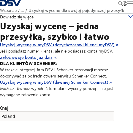
Cofnij do strony głównej
M
Uzyskaj wycenę dla swojej pojedynczej przesyłki
Wsparcie
…
Dowiedz się więcej
Uzyskaj wycenę – jedna
przesyłka, szybko i łatwo
Uzyskaj wycenę w myDSV (dotychczasowi klienci myDSV)
Jeśli posiadasz numer klienta, ale nie posiadasz konta myDSV,
załóż swoje konto już dziś
.
DLA KLIENTÓW SCHENKER:
W trakcie integracji firm DSV i Schenker rezerwacji możesz
dokonywać za pośrednictwem serwisu Schenker Connect.
Uzyskaj wycenę w myDSV (dawniej Schenker Connect)
Możesz również wypełnić formularz wyceny poniżej - nie jest
wymagane założenie konta:
Kraj