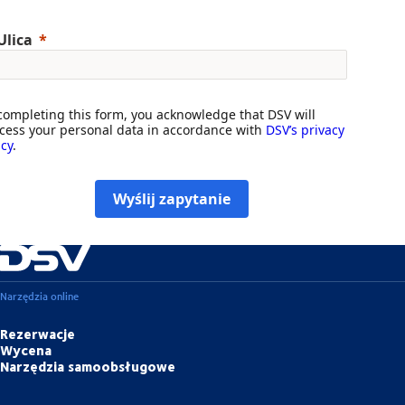
Ulica
completing this form, you acknowledge that DSV will
cess your personal data in accordance with
DSV’s privacy
icy
.
Wyślij zapytanie
Narzędzia online
Rezerwacje
Wycena
Narzędzia samoobsługowe