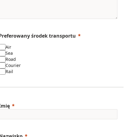
Preferowany środek transportu
Air
Sea
Road
Courier
Rail
Imię
Nazwisko