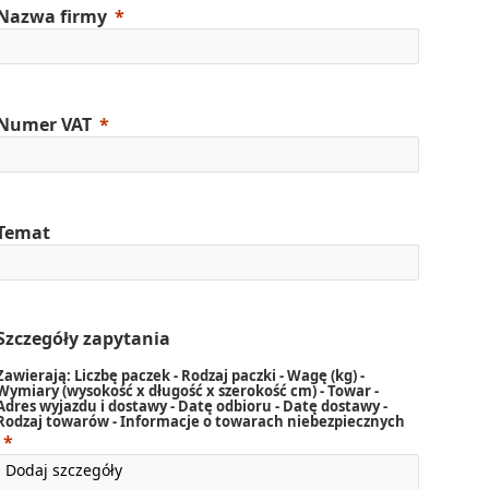
Nazwa firmy
Numer VAT
Temat
Szczegóły zapytania
Zawierają: Liczbę paczek - Rodzaj paczki - Wagę (kg) -
Wymiary (wysokość x długość x szerokość cm) - Towar -
Adres wyjazdu i dostawy - Datę odbioru - Datę dostawy -
Rodzaj towarów - Informacje o towarach niebezpiecznych