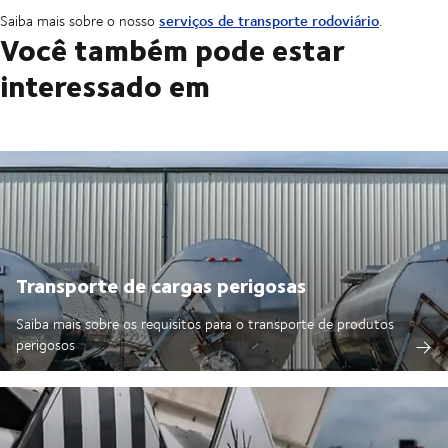
serviços de transporte rodoviário
Saiba mais sobre o nosso
.
Você também pode estar
interessado em
Transporte de cargas perigosas
Saiba mais sobre os requisitos para o transporte de produtos
perigosos