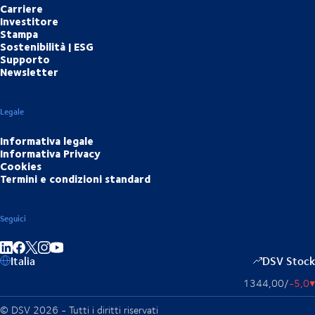
Carriere
Investitore
Stampa
Sostenibilità | ESG
Supporto
Newsletter
Legale
Informativa legale
Informativa Privacy
Cookies
Termini e condizioni standard
Seguici
Condividi su LinkedIn
Condividi su Facebook
Condividi su Instagram
Condividi su YouTube
Italia
DSV Stock
1344,00
/
-5,0
▴
© DSV 2026 - Tutti i diritti riservati