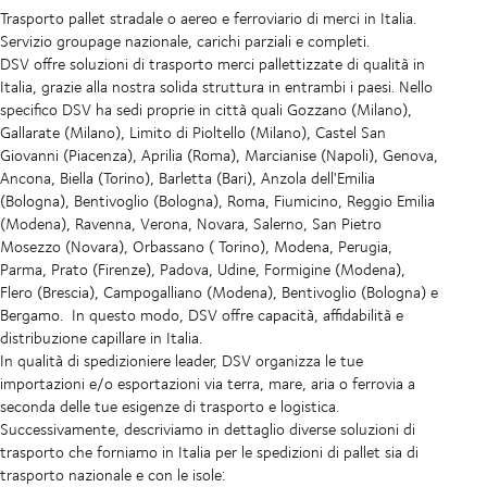
Trasporto pallet stradale o aereo e ferroviario di merci in Italia.
Servizio groupage nazionale, carichi parziali e completi.
DSV offre soluzioni di trasporto merci pallettizzate di qualità in
Italia, grazie alla nostra solida struttura in entrambi i paesi. Nello
specifico DSV ha sedi proprie in città quali Gozzano (Milano),
Gallarate (Milano), Limito di Pioltello (Milano), Castel San
Giovanni (Piacenza), Aprilia (Roma), Marcianise (Napoli), Genova,
Ancona, Biella (Torino), Barletta (Bari), Anzola dell'Emilia
(Bologna), Bentivoglio (Bologna), Roma, Fiumicino, Reggio Emilia
(Modena), Ravenna, Verona, Novara, Salerno, San Pietro
Mosezzo (Novara), Orbassano ( Torino), Modena, Perugia,
Parma, Prato (Firenze), Padova, Udine, Formigine (Modena),
Flero (Brescia), Campogalliano (Modena), Bentivoglio (Bologna) e
Bergamo. In questo modo, DSV offre capacità, affidabilità e
distribuzione capillare in Italia.
In qualità di spedizioniere leader, DSV organizza le tue
importazioni e/o esportazioni via terra, mare, aria o ferrovia a
seconda delle tue esigenze di trasporto e logistica.
Successivamente, descriviamo in dettaglio diverse soluzioni di
trasporto che forniamo in Italia per le spedizioni di pallet sia di
trasporto nazionale e con le isole: