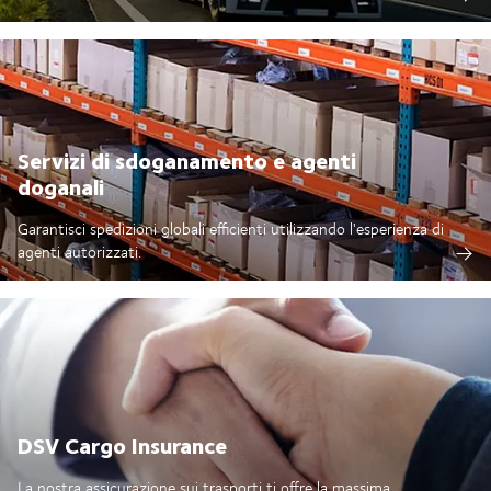
Servizi di sdoganamento e agenti
doganali
Garantisci spedizioni globali efficienti utilizzando l'esperienza di
agenti autorizzati.
DSV Cargo Insurance
La nostra assicurazione sui trasporti ti offre la massima