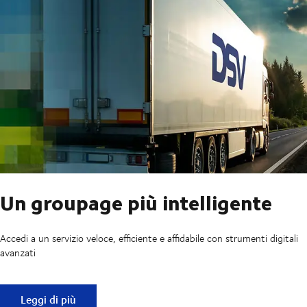
Un groupage più intelligente
Accedi a un servizio veloce, efficiente e affidabile con strumenti digitali
avanzati
Un groupage più intelligente
Leggi di più