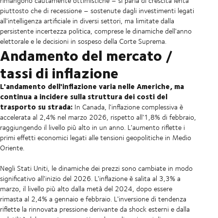
rimangono cautamente ottimistiche – si parla di crescita lenta
piuttosto che di recessione – sostenute dagli investimenti legati
all'intelligenza artificiale in diversi settori, ma limitate dalla
persistente incertezza politica, comprese le dinamiche dell'anno
elettorale e le decisioni in sospeso della Corte Suprema.
Andamento del mercato /
tassi di inflazione
L'andamento dell'inflazione varia nelle Americhe, ma
continua a incidere sulla struttura dei costi del
trasporto su strada:
In Canada, l'inflazione complessiva è
accelerata al 2,4% nel marzo 2026, rispetto all'1,8% di febbraio,
raggiungendo il livello più alto in un anno. L'aumento riflette i
primi effetti economici legati alle tensioni geopolitiche in Medio
Oriente.
Negli Stati Uniti, le dinamiche dei prezzi sono cambiate in modo
significativo all'inizio del 2026. L'inflazione è salita al 3,3% a
marzo, il livello più alto dalla metà del 2024, dopo essere
rimasta al 2,4% a gennaio e febbraio. L'inversione di tendenza
riflette la rinnovata pressione derivante da shock esterni e dalla