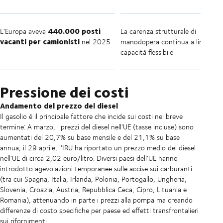
440.000 posti
L'Europa aveva
La carenza strutturale di
vacanti per camionisti
nel 2025
manodopera continua a limitare l
capacità flessibile
Pressione dei costi
Andamento del prezzo del diesel
Il gasolio è il principale fattore che incide sui costi nel breve
termine: A marzo, i prezzi del diesel nell'UE (tasse incluse) sono
aumentati del 20,7% su base mensile e del 21,1% su base
annua; il 29 aprile, l'IRU ha riportato un prezzo medio del diesel
nell'UE di circa 2,02 euro/litro. Diversi paesi dell'UE hanno
introdotto agevolazioni temporanee sulle accise sui carburanti
(tra cui Spagna, Italia, Irlanda, Polonia, Portogallo, Ungheria,
Slovenia, Croazia, Austria, Repubblica Ceca, Cipro, Lituania e
Romania), attenuando in parte i prezzi alla pompa ma creando
differenze di costo specifiche per paese ed effetti transfrontalieri
sui rifornimenti.