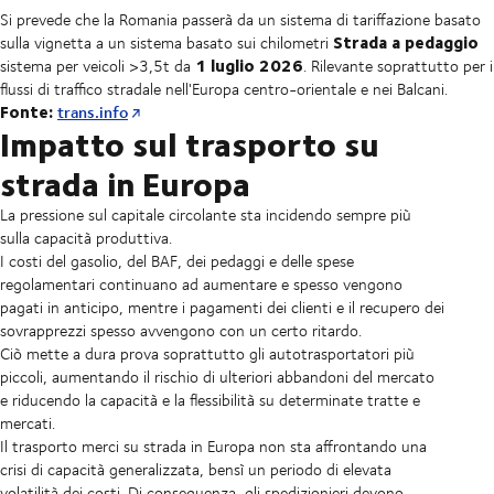
Si prevede che la Romania passerà da un sistema di tariffazione basato
Strada a pedaggio
sulla vignetta a un sistema basato sui chilometri
1 luglio 2026
sistema per veicoli >3,5t da
. Rilevante soprattutto per i
flussi di traffico stradale nell'Europa centro-orientale e nei Balcani.
Fonte:
trans.info
Impatto sul trasporto su
strada in Europa
La pressione sul capitale circolante sta incidendo sempre più
sulla capacità produttiva.
I costi del gasolio, del BAF, dei pedaggi e delle spese
regolamentari continuano ad aumentare e spesso vengono
pagati in anticipo, mentre i pagamenti dei clienti e il recupero dei
sovrapprezzi spesso avvengono con un certo ritardo.
Ciò mette a dura prova soprattutto gli autotrasportatori più
piccoli, aumentando il rischio di ulteriori abbandoni del mercato
e riducendo la capacità e la flessibilità su determinate tratte e
mercati.
Il trasporto merci su strada in Europa non sta affrontando una
crisi di capacità generalizzata, bensì un periodo di elevata
volatilità dei costi. Di conseguenza, gli spedizionieri devono