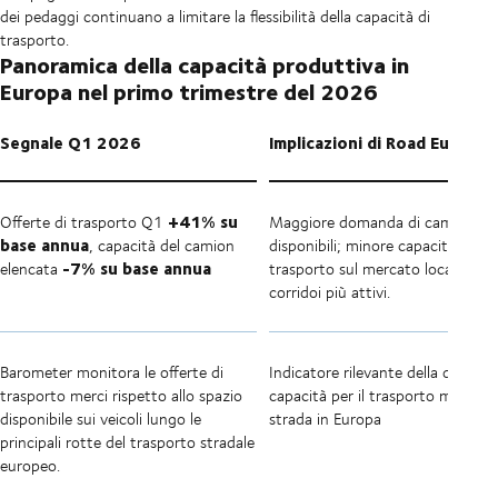
dei pedaggi continuano a limitare la flessibilità della capacità di
trasporto.
Panoramica della capacità produttiva in
Europa nel primo trimestre del 2026
Segnale Q1 2026
Implicazioni di Road Europe
+41% su
Offerte di trasporto Q1
Maggiore domanda di camion
base annua
, capacità del camion
disponibili; minore capacità di
-7% su base annua
elencata
trasporto sul mercato locale nei
corridoi più attivi.
Barometer monitora le offerte di
Indicatore rilevante della domand
trasporto merci rispetto allo spazio
capacità per il trasporto merci su
disponibile sui veicoli lungo le
strada in Europa
principali rotte del trasporto stradale
europeo.