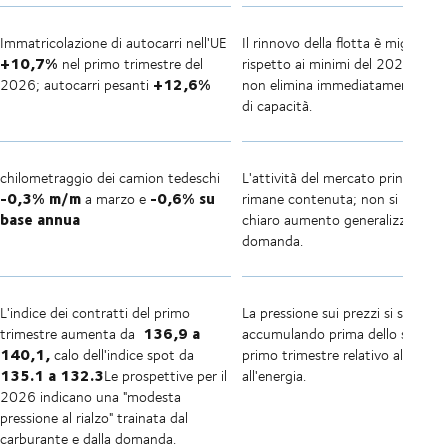
Immatricolazione di autocarri nell'UE
Il rinnovo della flotta è migliorato
+10,7%
nel primo trimestre del
rispetto ai minimi del 2025, ma 
+12,6%
2026; autocarri pesanti
non elimina immediatamente i vin
di capacità.
chilometraggio dei camion tedeschi
L'attività del mercato principale
-0,3% m/m
-0,6% su
a marzo e
rimane contenuta; non si registr
base annua
chiaro aumento generalizzato del
domanda.
L'indice dei contratti del primo
La pressione sui prezzi si stava gi
136,9
a
trimestre aumenta da
accumulando prima dello shock d
140,1,
calo dell'indice spot da
primo trimestre relativo al diesel 
135.1 a 132.3
Le prospettive per il
all'energia.
2026 indicano una "modesta
pressione al rialzo" trainata dal
carburante e dalla domanda.