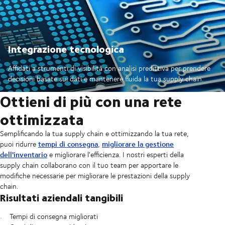
Integrazione tecnologica
Affidati a strumenti di visibilità con analisi predittiva per prendere
decisioni basate sui dati e mantenere fluida la tua supply chain.
Ottieni di più con una rete
ottimizzata
Semplificando la tua supply chain e ottimizzando la tua rete,
tempi di consegna
migliorare la gestione
puoi ridurre
,
dell'inventario
e migliorare l'efficienza. I nostri esperti della
supply chain collaborano con il tuo team per apportare le
modifiche necessarie per migliorare le prestazioni della supply
chain.
Risultati aziendali tangibili
Tempi di consegna migliorati