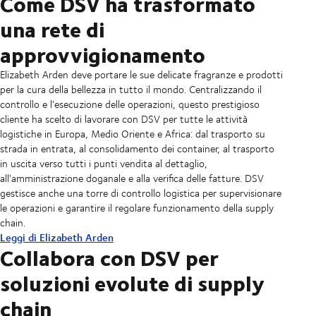
Come DSV ha trasformato
aspetti chiave quali i percorsi di trasporto, l'ubicazione dei magazzini, i
nonché del flusso delle merci, dei percorsi di trasporto e dei livelli di
chain di tutte le aziende. Dallo strumento MyDSV che fornisce visibilità
strategia di supply chain in grado di semplificare le tue operazioni. I
livelli di inventario e i processi di evasione degli ordini. Utilizzando
una rete di
inventario.
su tutte le spedizioni ai nostri servizi avanzati Multi LSP POM SCM che
nostri esperti uniscono la competenza del settore alla conoscenza del
strumenti avanzati come l'analisi dei dati, la modellazione predittiva e il
L'obiettivo è trovare il perfetto equilibrio tra soddisfare la domanda dei
integrano i dati di altri fornitori in un'unica dashboard. Possiamo
mercato per trovare le soluzioni migliori per le sfide che la tua azienda
approvvigionamento
monitoraggio in tempo reale, sviluppiamo strategie su misura per
clienti, ridurre al minimo i costi e massimizzare le prestazioni.
aiutarti, qualsiasi sia la tua esigenza!
deve affrontare.
semplificare le operazioni, ridurre i costi e migliorare le prestazioni di
Utilizzando strumenti quali analisi dei dati, simulazioni e algoritmi
Elizabeth Arden deve portare le sue delicate fragranze e prodotti
consegna.
avanzati, DSV può aiutarti a creare una rete di supply chain solida, in
per la cura della bellezza in tutto il mondo. Centralizzando il
grado di adattarsi ai cambiamenti e di favorire il successo a lungo
controllo e l'esecuzione delle operazioni, questo prestigioso
termine.
cliente ha scelto di lavorare con DSV per tutte le attività
logistiche in Europa, Medio Oriente e Africa: dal trasporto su
strada in entrata, al consolidamento dei container, al trasporto
in uscita verso tutti i punti vendita al dettaglio,
all'amministrazione doganale e alla verifica delle fatture. DSV
gestisce anche una torre di controllo logistica per supervisionare
le operazioni e garantire il regolare funzionamento della supply
chain.
Leggi di Elizabeth Arden
Collabora con DSV per
soluzioni evolute di supply
chain