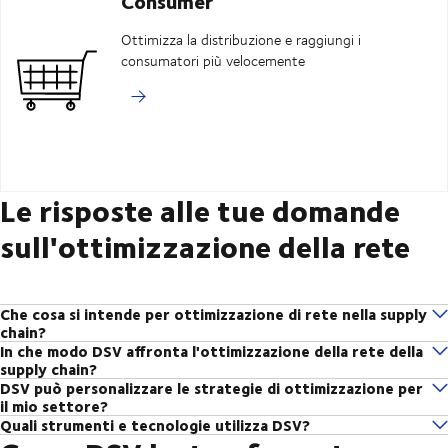
Consumer
Ottimizza la distribuzione e raggiungi i
consumatori più velocemente
Le risposte alle tue domande
sull'ottimizzazione della rete
Che cosa si intende per ottimizzazione di rete nella supply
chain?
In che modo DSV affronta l'ottimizzazione della rete della
L'ottimizzazione della rete nella supply chain implica l'analisi e il
supply chain?
miglioramento della progettazione e del funzionamento della rete della
DSV può personalizzare le strategie di ottimizzazione per
Sappiamo che non esistono due supply chain uguali e iniziamo sempre
supply chain per garantire che operi nel modo più efficiente e
il mio settore?
analizzando attentamente la supply chain attuale per identificare
conveniente possibile. Questo processo include la valutazione delle
Quali strumenti e tecnologie utilizza DSV?
Assolutamente! DSV vanta una conoscenza approfondita di molti
inefficienze e opportunità di miglioramento. Ciò comporta l'esame di
ubicazioni dei fornitori, dei centri di distribuzione e dei magazzini,
Disponiamo di una gamma di strumenti in grado di migliorare la supply
settori diversi e possiede la portata globale necessaria per creare una