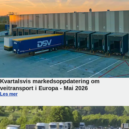
Kvartalsvis markedsoppdatering om
veitransport i Europa - Mai 2026
Kvartalsvis markedsoppdatering om veitransport i Europa -
Les mer