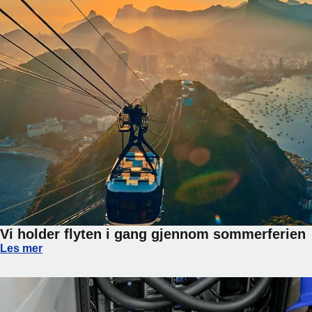
Vi holder flyten i gang gjennom sommerferien
Vi holder flyten i gang gjennom sommerferien
Les mer