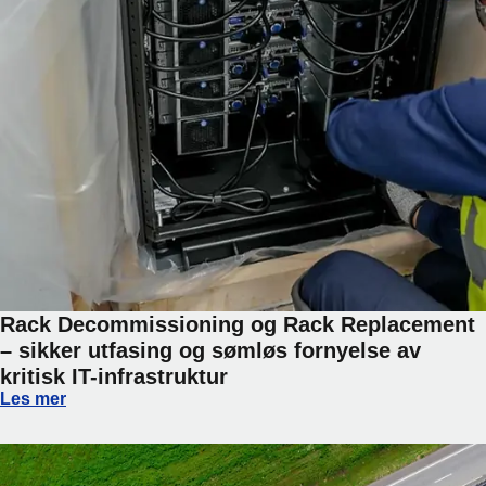
Rack Decommissioning og Rack Replacement
– sikker utfasing og sømløs fornyelse av
kritisk IT-infrastruktur
Rack Decommissioning og Rack Replacement – sikker utfasin
Les mer