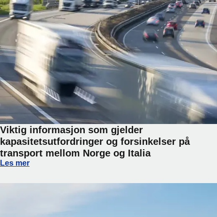
Viktig informasjon som gjelder
kapasitetsutfordringer og forsinkelser på
transport mellom Norge og Italia
Viktig informasjon som gjelder kapasitetsutfordringer og fo
Les mer