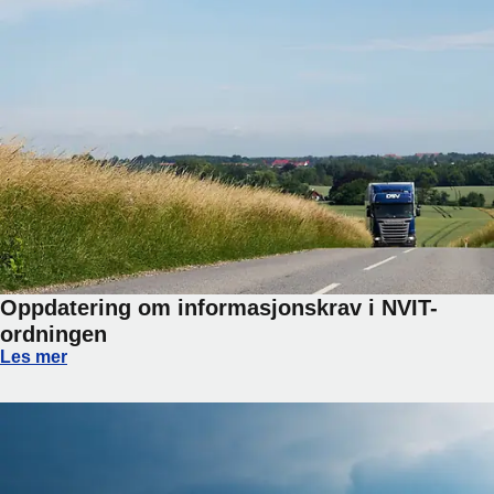
Oppdatering om informasjonskrav i NVIT-
ordningen
Oppdatering om informasjonskrav i NVIT-ordningen
Les mer