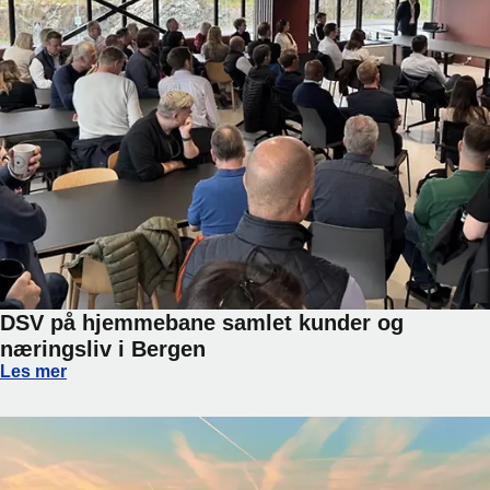
DSV på hjemmebane samlet kunder og
næringsliv i Bergen
DSV på hjemmebane samlet kunder og næringsliv i Bergen
Les mer