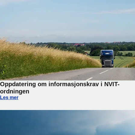
Oppdatering om informasjonskrav i NVIT-
ordningen
Oppdatering om informasjonskrav i NVIT-ordningen
Les mer