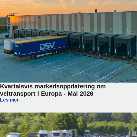
Kvartalsvis markedsoppdatering om
veitransport i Europa - Mai 2026
Kvartalsvis markedsoppdatering om veitransport i Europa -
Les mer