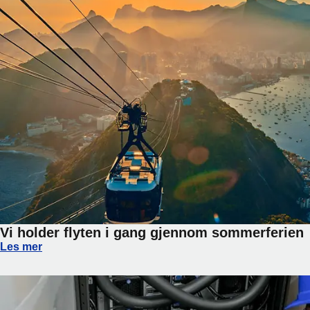
Vi holder flyten i gang gjennom sommerferien
Vi holder flyten i gang gjennom sommerferien
Les mer