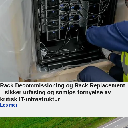
Rack Decommissioning og Rack Replacement
– sikker utfasing og sømløs fornyelse av
kritisk IT-infrastruktur
Rack Decommissioning og Rack Replacement – sikker utfasin
Les mer