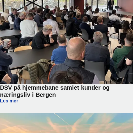
DSV på hjemmebane samlet kunder og
næringsliv i Bergen
DSV på hjemmebane samlet kunder og næringsliv i Bergen
Les mer