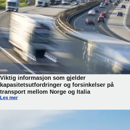
Viktig informasjon som gjelder
kapasitetsutfordringer og forsinkelser på
transport mellom Norge og Italia
Viktig informasjon som gjelder kapasitetsutfordringer og fo
Les mer