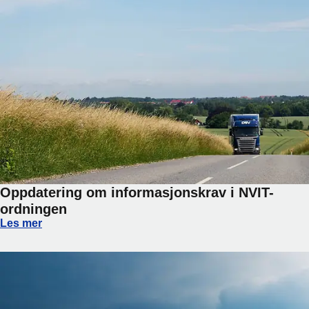
Oppdatering om informasjonskrav i NVIT-
ordningen
Oppdatering om informasjonskrav i NVIT-ordningen
Les mer