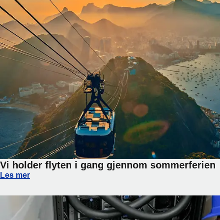
Vi holder flyten i gang gjennom sommerferien
Vi holder flyten i gang gjennom sommerferien
Les mer