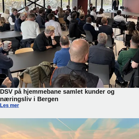
DSV på hjemmebane samlet kunder og
næringsliv i Bergen
DSV på hjemmebane samlet kunder og næringsliv i Bergen
Les mer