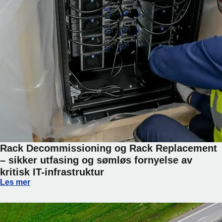
Rack Decommissioning og Rack Replacement
– sikker utfasing og sømløs fornyelse av
kritisk IT-infrastruktur
Rack Decommissioning og Rack Replacement – sikker utfasin
Les mer