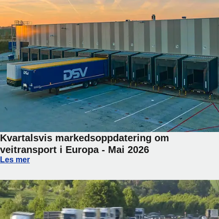
Kvartalsvis markedsoppdatering om
veitransport i Europa - Mai 2026
Kvartalsvis markedsoppdatering om veitransport i Europa -
Les mer