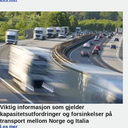
Viktig informasjon som gjelder
kapasitetsutfordringer og forsinkelser på
transport mellom Norge og Italia
Viktig informasjon som gjelder kapasitetsutfordringer og fo
Les mer