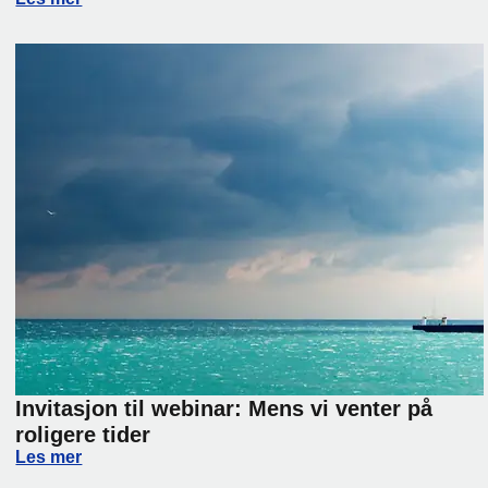
Invitasjon til webinar: Mens vi venter på
roligere tider
Invitasjon til webinar: Mens vi venter på roligere tider
Les mer