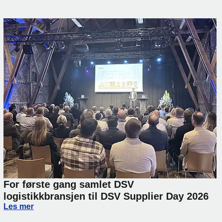
For første gang samlet DSV
logistikkbransjen til DSV Supplier Day 2026
For første gang samlet DSV logistikkbransjen til DSV Supp
Les mer