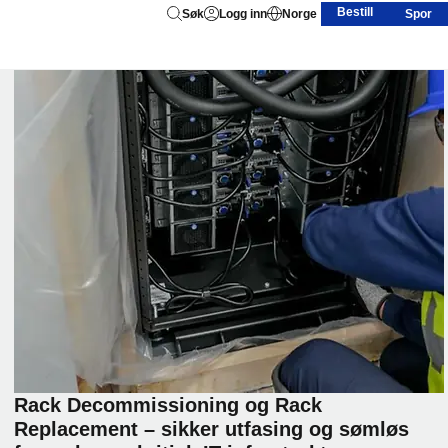
Bestill
Søk
Logg inn
Norge
Spor
Rack Decommissioning og Rack
Replacement – sikker utfasing og sømløs