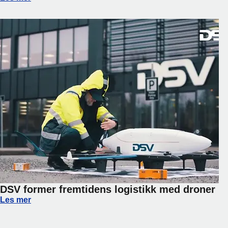
DSV former fremtidens logistikk med droner
DSV former fremtidens logistikk med droner
Les mer