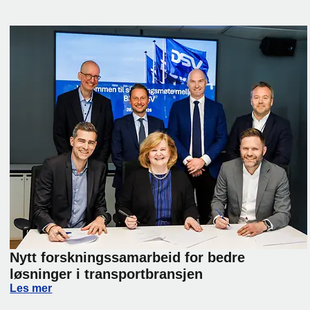
Nytt forskningssamarbeid for bedre
løsninger i transportbransjen
lier Day 2026
Nytt forskningssamarbeid for bedre løsninger i transport
Les mer