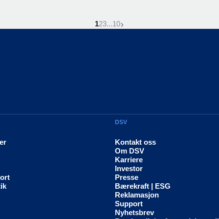
Denne side er
Gå til siden
Gå til siden
Gå til siden
Neste side
1
2
3
...
10
DSV
er
Kontakt oss
Om DSV
Karriere
Investor
ort
Presse
ik
Bærekraft | ESG
Reklamasjon
Support
Nyhetsbrev