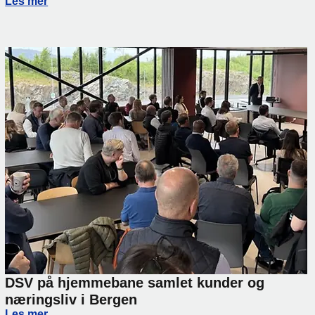
Vi holder flyten i gang gjennom sommerferien
Les mer
DSV på hjemmebane samlet kunder og
næringsliv i Bergen
DSV på hjemmebane samlet kunder og næringsliv i Berge
Les mer