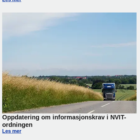
Oppdatering om informasjonskrav i NVIT-
ordningen
Oppdatering om informasjonskrav i NVIT-ordningen
Les mer
rsinkelser på transport mellom Norge og Italia