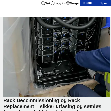
Bestill
Søk
Logg inn
Norge
Spor
Rack Decommissioning og Rack
Replacement – sikker utfasing og sømløs