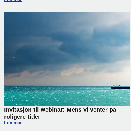
Invitasjon til webinar: Mens vi venter på
roligere tider
Invitasjon til webinar: Mens vi venter på roligere tider
Les mer