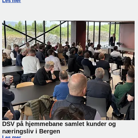
Vi holder flyten i gang gjennom sommerferien
Les mer
DSV på hjemmebane samlet kunder og
næringsliv i Bergen
DSV på hjemmebane samlet kunder og næringsliv i Berge
Les mer