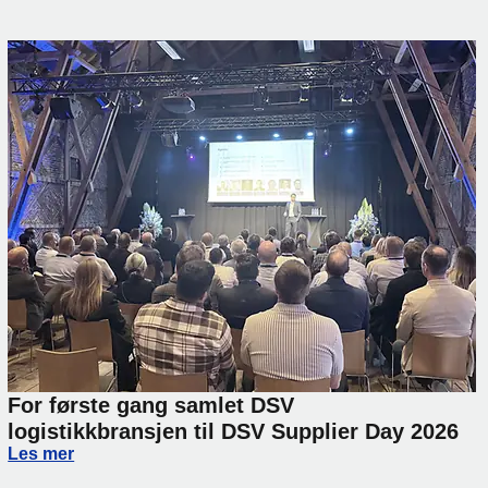
For første gang samlet DSV
logistikkbransjen til DSV Supplier Day 2026
For første gang samlet DSV logistikkbransjen til DSV Supp
Les mer