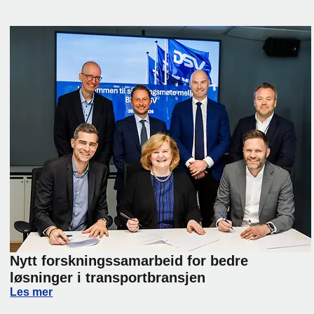
Nytt forskningssamarbeid for bedre
løsninger i transportbransjen
lier Day 2026
Nytt forskningssamarbeid for bedre løsninger i transport
Les mer