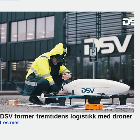
DSV former fremtidens logistikk med droner
DSV former fremtidens logistikk med droner
Les mer