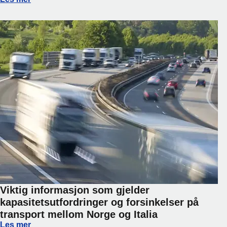
Viktig informasjon som gjelder
kapasitetsutfordringer og forsinkelser på
transport mellom Norge og Italia
Viktig informasjon som gjelder kapasitetsutfordringer og fo
Les mer