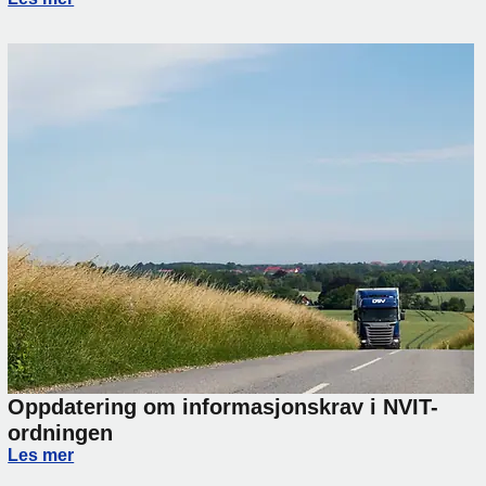
Oppdatering om informasjonskrav i NVIT-
ordningen
Oppdatering om informasjonskrav i NVIT-ordningen
Les mer
rsinkelser på transport mellom Norge og Italia