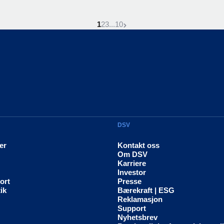
Denne side er
Gå til siden
Gå til siden
Gå til siden
Neste side
1
2
3
...
10
DSV
er
Kontakt oss
Om DSV
Karriere
Investor
ort
Presse
ik
Bærekraft | ESG
Reklamasjon
Support
Nyhetsbrev