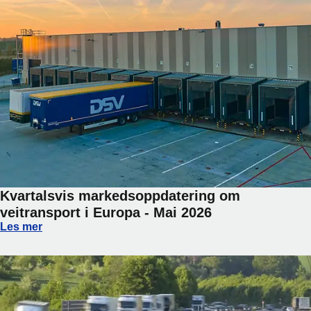
Kvartalsvis markedsoppdatering om
veitransport i Europa - Mai 2026
Kvartalsvis markedsoppdatering om veitransport i Europa -
Les mer