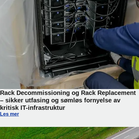
Rack Decommissioning og Rack Replacement
– sikker utfasing og sømløs fornyelse av
kritisk IT-infrastruktur
Rack Decommissioning og Rack Replacement – sikker utfasin
Les mer