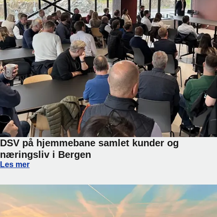
DSV på hjemmebane samlet kunder og
næringsliv i Bergen
DSV på hjemmebane samlet kunder og næringsliv i Bergen
Les mer