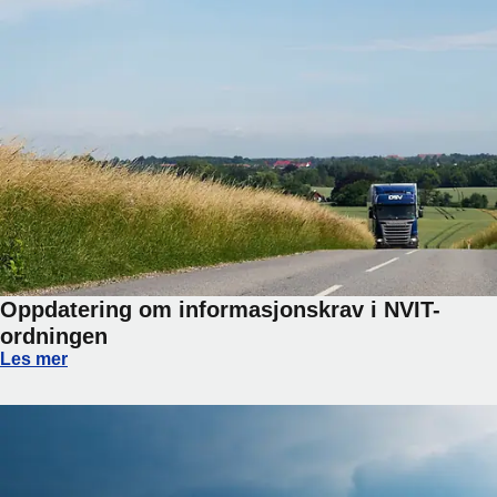
Oppdatering om informasjonskrav i NVIT-
ordningen
Oppdatering om informasjonskrav i NVIT-ordningen
Les mer