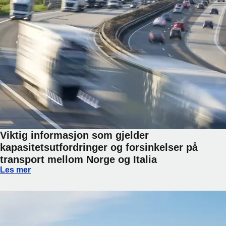
Viktig informasjon som gjelder
kapasitetsutfordringer og forsinkelser på
transport mellom Norge og Italia
Viktig informasjon som gjelder kapasitetsutfordringer og fo
Les mer