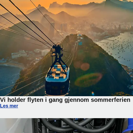
Vi holder flyten i gang gjennom sommerferien
Vi holder flyten i gang gjennom sommerferien
Les mer