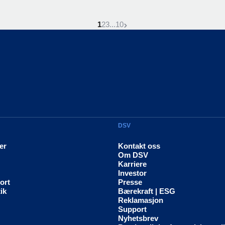
Denne side er
Gå til siden
Gå til siden
Gå til siden
Neste side
1
2
3
...
10
DSV
er
Kontakt oss
Om DSV
Karriere
Investor
ort
Presse
ik
Bærekraft | ESG
Reklamasjon
Support
Nyhetsbrev