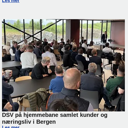
Vi holder flyten i gang gjennom sommerferien
Les mer
DSV på hjemmebane samlet kunder og
næringsliv i Bergen
DSV på hjemmebane samlet kunder og næringsliv i Berge
Les mer