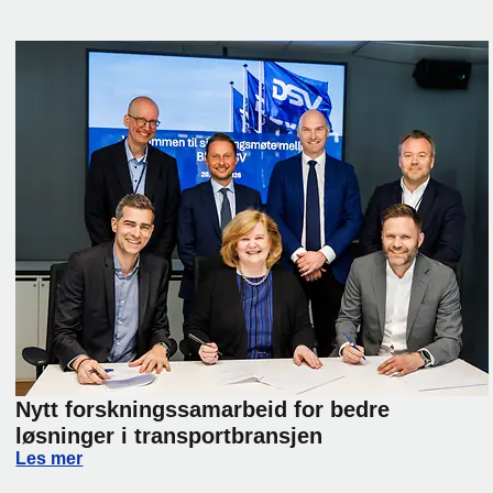
Nytt forskningssamarbeid for bedre
løsninger i transportbransjen
lier Day 2026
Nytt forskningssamarbeid for bedre løsninger i transport
Les mer