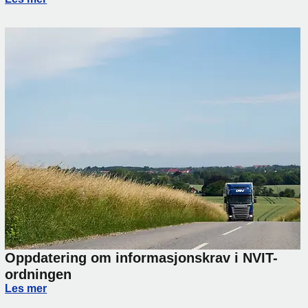
Oppdatering om informasjonskrav i NVIT-
ordningen
Oppdatering om informasjonskrav i NVIT-ordningen
Les mer
rsinkelser på transport mellom Norge og Italia