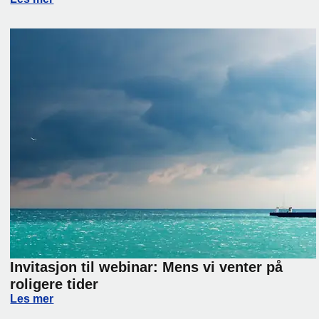
Invitasjon til webinar: Mens vi venter på
roligere tider
Invitasjon til webinar: Mens vi venter på roligere tider
Les mer