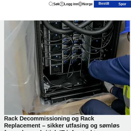
Bestill
Søk
Logg inn
Norge
Spor
Rack Decommissioning og Rack
Replacement – sikker utfasing og sømløs