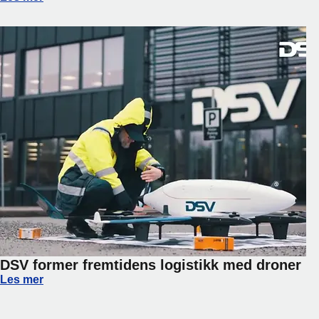
DSV former fremtidens logistikk med droner
DSV former fremtidens logistikk med droner
Les mer