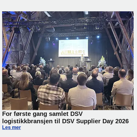
For første gang samlet DSV
logistikkbransjen til DSV Supplier Day 2026
For første gang samlet DSV logistikkbransjen til DSV Supp
Les mer