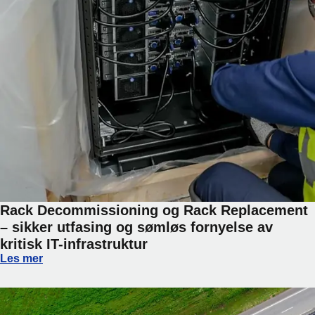
Rack Decommissioning og Rack Replacement
– sikker utfasing og sømløs fornyelse av
kritisk IT-infrastruktur
Rack Decommissioning og Rack Replacement – sikker utfasin
Les mer