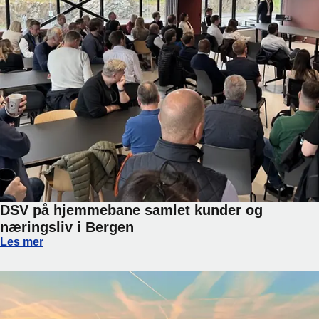
DSV på hjemmebane samlet kunder og
næringsliv i Bergen
DSV på hjemmebane samlet kunder og næringsliv i Bergen
Les mer