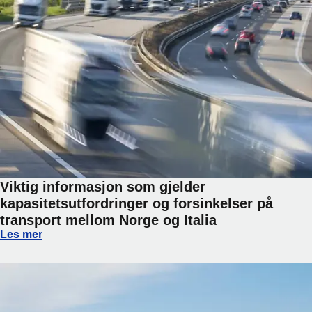
Viktig informasjon som gjelder
kapasitetsutfordringer og forsinkelser på
transport mellom Norge og Italia
Viktig informasjon som gjelder kapasitetsutfordringer og fo
Les mer