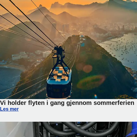
Vi holder flyten i gang gjennom sommerferien
Vi holder flyten i gang gjennom sommerferien
Les mer