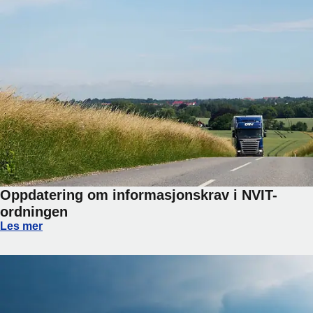
Oppdatering om informasjonskrav i NVIT-
ordningen
Oppdatering om informasjonskrav i NVIT-ordningen
Les mer