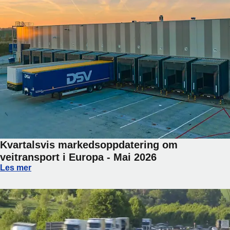
Kvartalsvis markedsoppdatering om
veitransport i Europa - Mai 2026
Kvartalsvis markedsoppdatering om veitransport i Europa -
Les mer