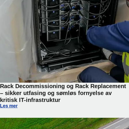
Rack Decommissioning og Rack Replacement
– sikker utfasing og sømløs fornyelse av
kritisk IT-infrastruktur
Rack Decommissioning og Rack Replacement – sikker utfasin
Les mer