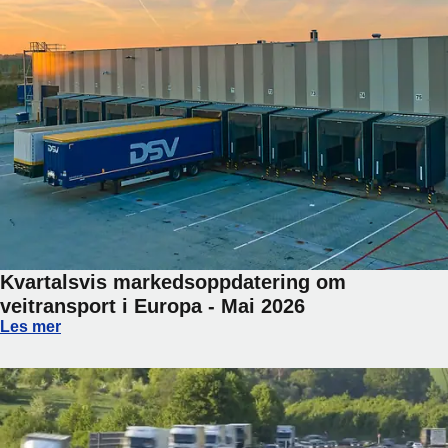
Kvartalsvis markedsoppdatering om
veitransport i Europa - Mai 2026
Kvartalsvis markedsoppdatering om veitransport i Europa -
Les mer