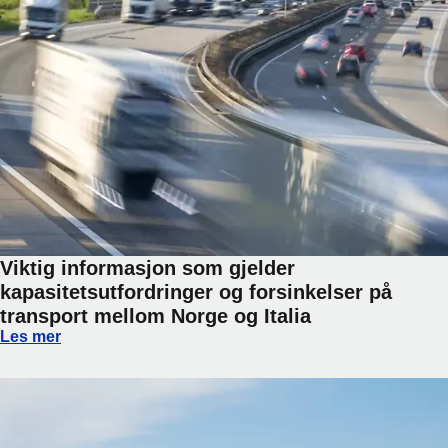
Viktig informasjon som gjelder
kapasitetsutfordringer og forsinkelser på
transport mellom Norge og Italia
Viktig informasjon som gjelder kapasitetsutfordringer og fo
Les mer