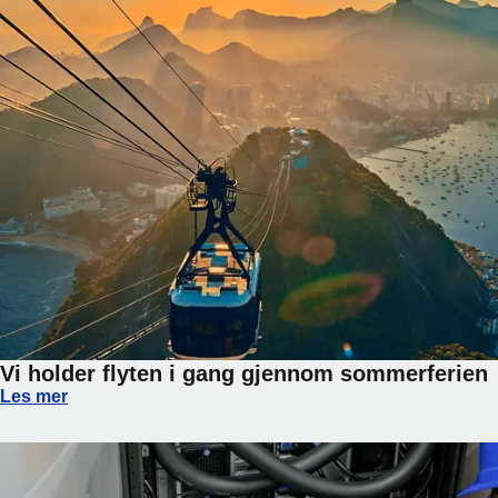
Vi holder flyten i gang gjennom sommerferien
Vi holder flyten i gang gjennom sommerferien
Les mer