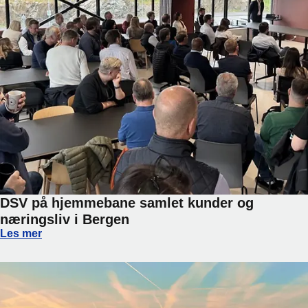
DSV på hjemmebane samlet kunder og
næringsliv i Bergen
DSV på hjemmebane samlet kunder og næringsliv i Bergen
Les mer