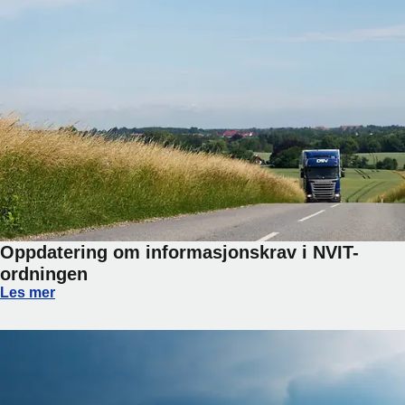
Oppdatering om informasjonskrav i NVIT-
ordningen
Oppdatering om informasjonskrav i NVIT-ordningen
Les mer