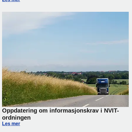
Oppdatering om informasjonskrav i NVIT-
ordningen
Oppdatering om informasjonskrav i NVIT-ordningen
Les mer
rsinkelser på transport mellom Norge og Italia