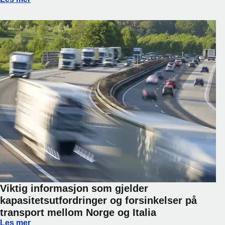
Viktig informasjon som gjelder
kapasitetsutfordringer og forsinkelser på
transport mellom Norge og Italia
Viktig informasjon som gjelder kapasitetsutfordringer og fo
Les mer