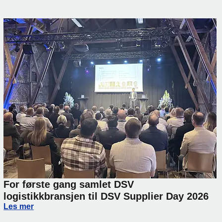
For første gang samlet DSV
logistikkbransjen til DSV Supplier Day 2026
For første gang samlet DSV logistikkbransjen til DSV Supp
Les mer