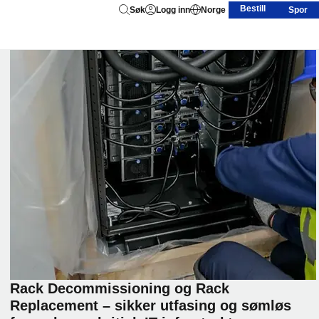
Bestill
Søk
Logg inn
Norge
Spor
Rack Decommissioning og Rack
Replacement – sikker utfasing og sømløs