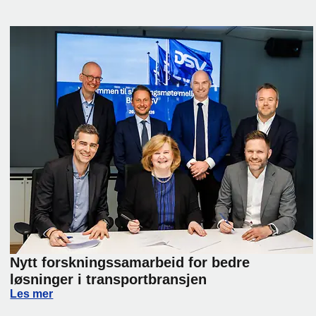
Nytt forskningssamarbeid for bedre
løsninger i transportbransjen
lier Day 2026
Nytt forskningssamarbeid for bedre løsninger i transport
Les mer