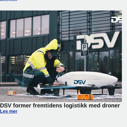
DSV former fremtidens logistikk med droner
DSV former fremtidens logistikk med droner
Les mer