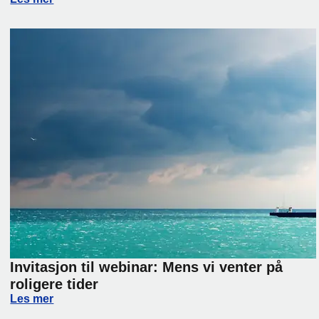
Invitasjon til webinar: Mens vi venter på
roligere tider
Invitasjon til webinar: Mens vi venter på roligere tider
Les mer