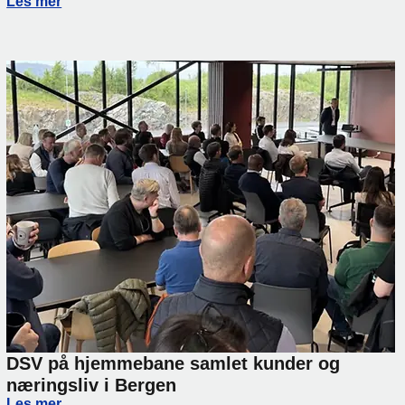
Vi holder flyten i gang gjennom sommerferien
Les mer
DSV på hjemmebane samlet kunder og
næringsliv i Bergen
DSV på hjemmebane samlet kunder og næringsliv i Berge
Les mer