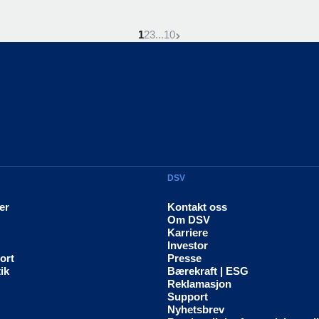
Denne side er
Gå til siden
Gå til siden
Gå til siden
Neste side
1
2
3
...
10
DSV
er
Kontakt oss
Om DSV
Karriere
Investor
ort
Presse
ik
Bærekraft | ESG
Reklamasjon
Support
Nyhetsbrev