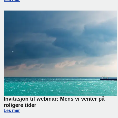
Invitasjon til webinar: Mens vi venter på
roligere tider
Invitasjon til webinar: Mens vi venter på roligere tider
Les mer