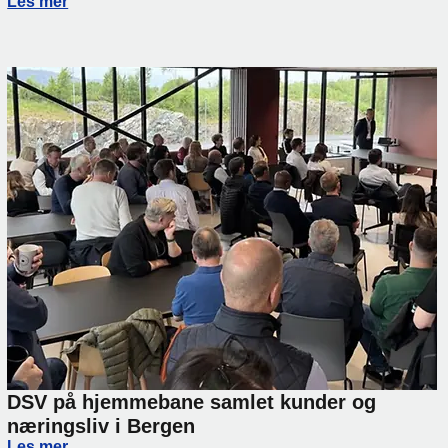
Vi holder flyten i gang gjennom sommerferien
Les mer
DSV på hjemmebane samlet kunder og
næringsliv i Bergen
DSV på hjemmebane samlet kunder og næringsliv i Berge
Les mer