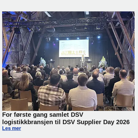
For første gang samlet DSV
logistikkbransjen til DSV Supplier Day 2026
For første gang samlet DSV logistikkbransjen til DSV Supp
Les mer