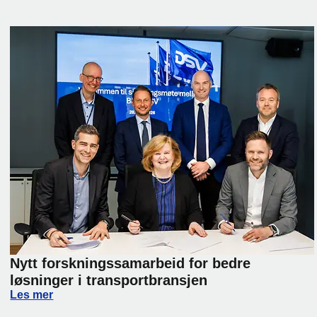
Nytt forskningssamarbeid for bedre
løsninger i transportbransjen
lier Day 2026
Nytt forskningssamarbeid for bedre løsninger i transport
Les mer