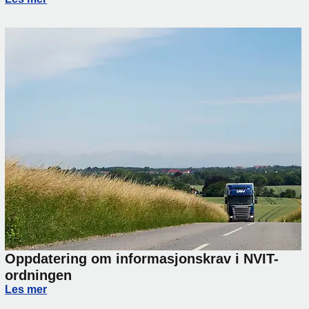
Oppdatering om informasjonskrav i NVIT-
ordningen
Oppdatering om informasjonskrav i NVIT-ordningen
Les mer
rsinkelser på transport mellom Norge og Italia