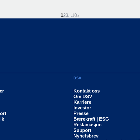
Denne side er
Gå til siden
Gå til siden
Gå til siden
Neste side
1
2
3
...
10
DSV
er
Kontakt oss
Om DSV
Karriere
Investor
ort
Presse
ik
Bærekraft | ESG
Reklamasjon
Support
Nyhetsbrev