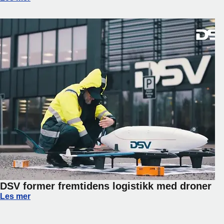
DSV former fremtidens logistikk med droner
DSV former fremtidens logistikk med droner
Les mer