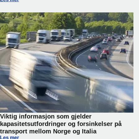
Viktig informasjon som gjelder
kapasitetsutfordringer og forsinkelser på
transport mellom Norge og Italia
Viktig informasjon som gjelder kapasitetsutfordringer og fo
Les mer