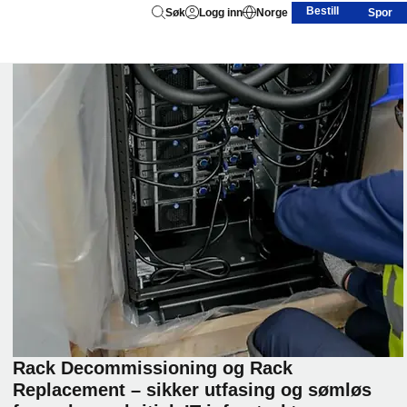
Bestill
Søk
Logg inn
Norge
Spor
Rack Decommissioning og Rack
Replacement – sikker utfasing og sømløs