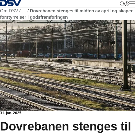
Tilbake til hjemmesiden
M
Om DSV
…
Dovrebanen stenges til midten av april og skaper
forstyrrelser i godsframføringen
31. jan. 2025
Dovrebanen stenges til