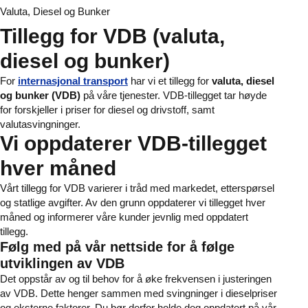
Valuta, Diesel og Bunker
Tillegg for VDB (valuta,
diesel og bunker) ​
For
internasjonal transport
har vi et tillegg for
valuta, diesel
og bunker (VDB)
på våre tjenester. VDB-tillegget tar høyde
for forskjeller i priser for diesel og drivstoff, samt
valutasvingninger.
Vi oppdaterer VDB-tillegget
hver måned
Vårt tillegg for VDB varierer i tråd med markedet, etterspørsel
og statlige avgifter. Av den grunn oppdaterer vi tillegget hver
måned og informerer våre kunder jevnlig med oppdatert
tillegg.
Følg med på vår nettside for å følge
utviklingen av VDB
Det oppstår av og til behov for å øke frekvensen i justeringen
av VDB. Dette henger sammen med svingninger i dieselpriser
og eksterne faktorer. Du bør derfor holde deg oppdatert på vår