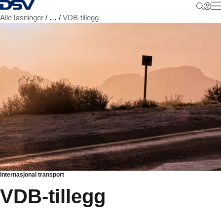
Tilbake til hjemmesiden
M
Alle løsninger
…
VDB-tillegg
internasjonal transport
VDB-tillegg