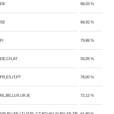
DK
68,03 %
SE
68,92 %
FI
79,86 %
DE,CH,AT
93,05 %
FR,ES,IT,PT
78,00 %
NL,BE,LUX,UK,IE
72,12 %
GR,RU,EE,LT,LIT,PL,CZ,RO,HU,SI,BG,SK,TR
61,80 %