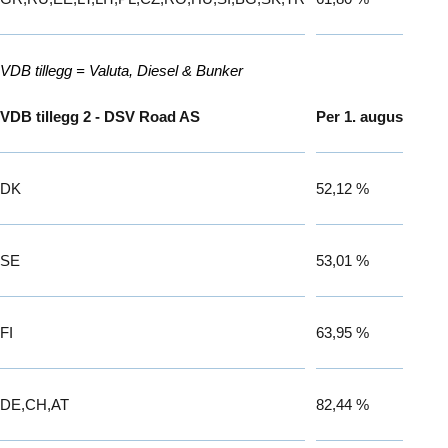
VDB tillegg = Valuta, Diesel & Bunker
VDB tillegg 2 - DSV Road AS
Per 1. august 2026
DK
52,12 %
SE
53,01 %
FI
63,95 %
DE,CH,AT
82,44 %