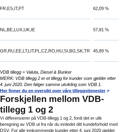
FR,ES,IT,PT
62,09 %
NL,BE,LUX,UK,IE
57,81 %
GR,RU,EE,LT,LIT,PL,CZ,RO,HU,SI,BG,SK,TR
45,89 %
VDB tillegg = Valuta, Diesel & Bunker
MERK: VDB tillegg 2 er et tillegg for kunder som gjelder etter
4. juni 2020. Den følger samme utvikling som VDB 1.
Her finner du en oversikt over våre tilleggstjenester
Forskjellen mellom VDB-
tillegg 1 og 2
Vi differensierer på VDB-tillegg 1 og 2, fordi det er ulik
beregning av VDB ut fra når du innledet ditt kundeforhold med
DSV. For alle innkommende kunder etter 4. juni 2020 gjelder