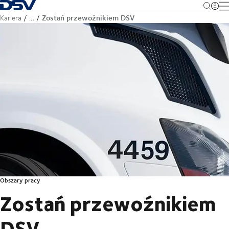
Cofnij do strony głównej
M
Zostań przewoźnikiem DSV
Kariera
…
Obszary pracy
Zostań przewoźnikiem
DSV