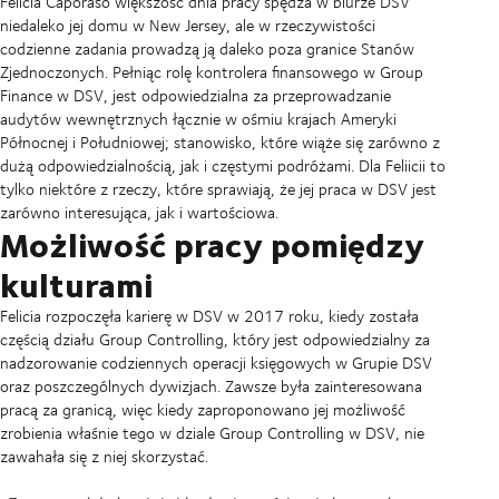
Felicia Caporaso większość dnia pracy spędza w biurze DSV
niedaleko jej domu w New Jersey, ale w rzeczywistości
codzienne zadania prowadzą ją daleko poza granice Stanów
Zjednoczonych. Pełniąc rolę kontrolera finansowego w Group
Finance w DSV, jest odpowiedzialna za przeprowadzanie
audytów wewnętrznych łącznie w ośmiu krajach Ameryki
Północnej i Południowej; stanowisko, które wiąże się zarówno z
dużą odpowiedzialnością, jak i częstymi podróżami. Dla Feliicii to
tylko niektóre z rzeczy, które sprawiają, że jej praca w DSV jest
zarówno interesująca, jak i wartościowa.
Możliwość pracy pomiędzy
kulturami
Felicia rozpoczęła karierę w DSV w 2017 roku, kiedy została
częścią działu Group Controlling, który jest odpowiedzialny za
nadzorowanie codziennych operacji księgowych w Grupie DSV
oraz poszczególnych dywizjach. Zawsze była zainteresowana
pracą za granicą, więc kiedy zaproponowano jej możliwość
zrobienia właśnie tego w dziale Group Controlling w DSV, nie
zawahała się z niej skorzystać.