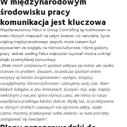
W międzynarodowym
środowisku pracy
komunikacja jest kluczowa
Współpracownicy Felicii w Group Controlling są rozlokowani w
wielu różnych miejscach na całym świecie i co naturalne, bycie
częścią międzynarodowego zespołu może czasami być
wyzwaniem ze względu na różnice kulturowe i różne godziny
pracy. Jednak według Felicii większości wyzwań można uniknąć
dzięki przemyślanej komunikacji:
„Wiele moich codziennych spotkań odbywa się online, ale rzadko
stanowi to problem. Uważam, że podczas spotkań online
wszyscy są bardzo zorganizowani i wydajni, wszyscy
uwzględniamy różnice kulturowe i szanujemy swój czas. Mam
bliskich kolegów w obu Amerykach, Europie i Azji, więc między
niektórymi z nas jest spora różnica czasu, ale mimo to nasza
współpraca przebiega bardzo dobrze. Myślę też, że przebywanie
w różnych strefach czasowych ma ogromne zalety, dzięki
czemu możemy przekazywać sobie zadania i w razie potrzeby
zastępować się nawzajem”.
Plany przeprowadzki do