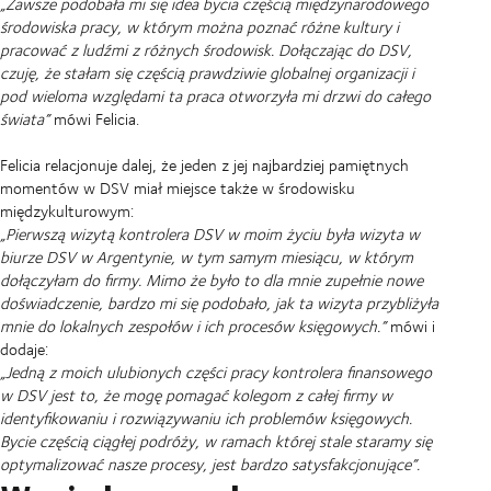
„Zawsze podobała mi się idea bycia częścią międzynarodowego
środowiska pracy, w którym można poznać różne kultury i
pracować z ludźmi z różnych środowisk. Dołączając do DSV,
czuję, że stałam się częścią prawdziwie globalnej organizacji i
pod wieloma względami ta praca otworzyła mi drzwi do całego
świata”
mówi Felicia.
Felicia relacjonuje dalej, że jeden z jej najbardziej pamiętnych
momentów w DSV miał miejsce także w środowisku
międzykulturowym:
„Pierwszą wizytą kontrolera DSV w moim życiu była wizyta w
biurze DSV w Argentynie, w tym samym miesiącu, w którym
dołączyłam do firmy. Mimo że było to dla mnie zupełnie nowe
doświadczenie, bardzo mi się podobało, jak ta wizyta przybliżyła
mnie do lokalnych zespołów i ich procesów księgowych.”
mówi i
dodaje:
„Jedną z moich ulubionych części pracy kontrolera finansowego
w DSV jest to, że mogę pomagać kolegom z całej firmy w
identyfikowaniu i rozwiązywaniu ich problemów księgowych.
Bycie częścią ciągłej podróży, w ramach której stale staramy się
optymalizować nasze procesy, jest bardzo satysfakcjonujące”.