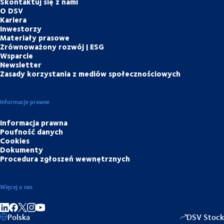
Skontaktuj się z nami
O DSV
Kariera
Inwestorzy
Materiały prasowe
Zrównoważony rozwój | ESG
Wsparcie
Newsletter
Zasady korzystania z mediów społecznościowych
Informacje prawne
Informacja prawna
Poufność danych
Cookies
Dokumenty
Procedura zgłoszeń wewnętrznych
Więcej o nas
Share on linkedIn
Share on Facebook
Share on Instagram
Share on Youtube
Polska
DSV Stock