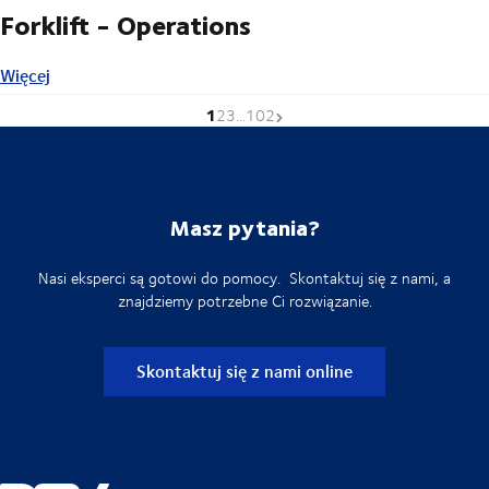
Forklift - Operations
Więcej
Więcej
1
Obecna strona
Idź do stronyh
Idź do stronyh
Idź do stronyh
Następna strona
2
3
...
102
Masz pytania?
Nasi eksperci są gotowi do pomocy. Skontaktuj się z nami, a
znajdziemy potrzebne Ci rozwiązanie.
Skontaktuj się z nami online