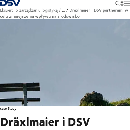
Cofnij do strony głównej
M
Dräxlmaier i DSV partnerami w
Eksperci o zarządzaniu logistyką
…
celu zmniejszenia wpływu na środowisko
case Study
Dräxlmaier i DSV