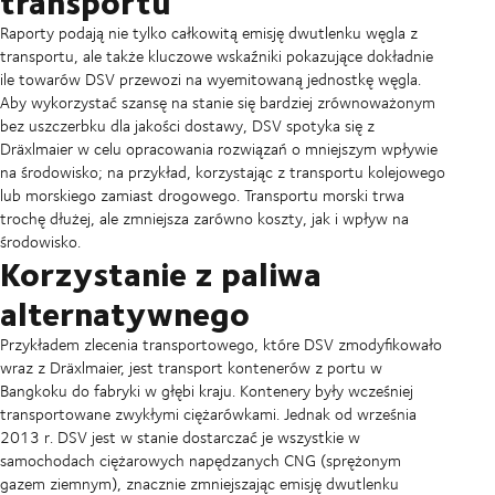
transportu
Raporty podają nie tylko całkowitą emisję dwutlenku węgla z
transportu, ale także kluczowe wskaźniki pokazujące dokładnie
ile towarów DSV przewozi na wyemitowaną jednostkę węgla.
Aby wykorzystać szansę na stanie się bardziej zrównoważonym
bez uszczerbku dla jakości dostawy, DSV spotyka się z
Dräxlmaier w celu opracowania rozwiązań o mniejszym wpływie
na środowisko; na przykład, korzystając z transportu kolejowego
lub morskiego zamiast drogowego. Transportu morski trwa
trochę dłużej, ale zmniejsza zarówno koszty, jak i wpływ na
środowisko.
Korzystanie z paliwa
alternatywnego
Przykładem zlecenia transportowego, które DSV zmodyfikowało
wraz z Dräxlmaier, jest transport kontenerów z portu w
Bangkoku do fabryki w głębi kraju. Kontenery były wcześniej
transportowane zwykłymi ciężarówkami. Jednak od września
2013 r. DSV jest w stanie dostarczać je wszystkie w
samochodach ciężarowych napędzanych CNG (sprężonym
gazem ziemnym), znacznie zmniejszając emisję dwutlenku