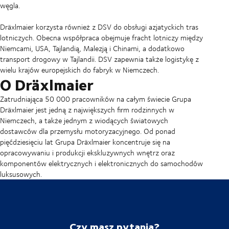
węgla.
Dräxlmaier korzysta również z DSV do obsługi azjatyckich tras
lotniczych. Obecna współpraca obejmuje fracht lotniczy między
Niemcami, USA, Tajlandią, Malezją i Chinami, a dodatkowo
transport drogowy w Tajlandii. DSV zapewnia także logistykę z
wielu krajów europejskich do fabryk w Niemczech.
O Dräxlmaier
Zatrudniająca 50 000 pracowników na całym świecie Grupa
Dräxlmaier jest jedną z największych firm rodzinnych w
Niemczech, a także jednym z wiodących światowych
dostawców dla przemysłu motoryzacyjnego. Od ponad
pięćdziesięciu lat Grupa Dräxlmaier koncentruje się na
opracowywaniu i produkcji ekskluzywnych wnętrz oraz
komponentów elektrycznych i elektronicznych do samochodów
luksusowych.
Czy masz pytania?